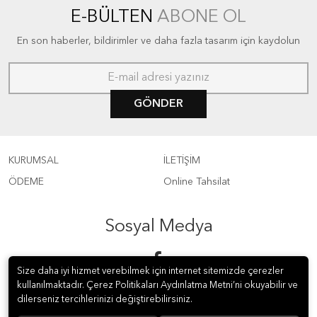
E-BÜLTEN
ABONE OL
En son haberler, bildirimler ve daha fazla tasarım için kaydolun
GÖNDER
KURUMSAL
İLETİŞİM
ÖDEME
Online Tahsilat
Sosyal Medya
Size daha iyi hizmet verebilmek için internet sitemizde çerezler
kullanılmaktadır. Çerez Politikaları Aydınlatma Metni’ni okuyabilir ve
dilerseniz tercihlerinizi değiştirebilirsiniz.