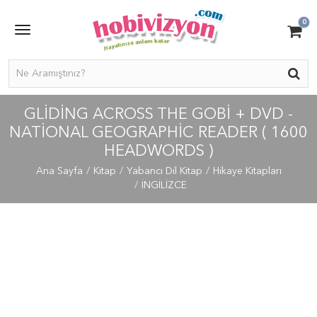
0
GLIDING ACROSS THE GOBI + DVD -
NATIONAL GEOGRAPHIC READER ( 1600
HEADWORDS )
Ana Sayfa
Kitap
Yabancı Dil Kitap
Hikaye Kitapları
İNGİLİZCE