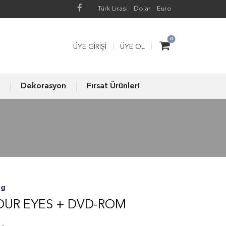
Türk Lirası
Dolar
Euro
0
ÜYE GIRIŞI
ÜYE OL
Dekorasyon
Fırsat Ürünleri
ng
OUR EYES + DVD-ROM