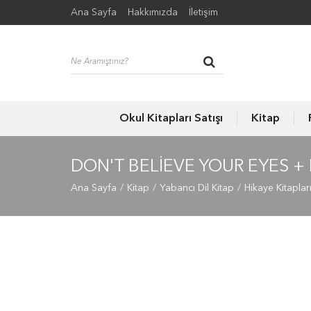
Ana Sayfa
Hakkımızda
İletişim
Okul Kitapları Satışı
Kitap
DON'T BELIEVE YOUR EYES 
Ana Sayfa
Kitap
Yabancı Dil Kitap
Hikaye Kitaplar