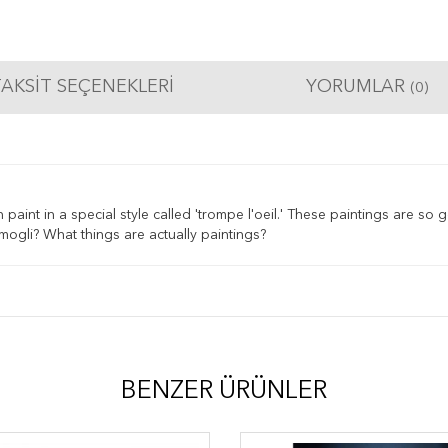
AKSIT SEÇENEKLERI
YORUMLAR
(0)
n paint in a special style called 'trompe l'oeil.' These paintings are so 
amogli? What things are actually paintings?
BENZER ÜRÜNLER