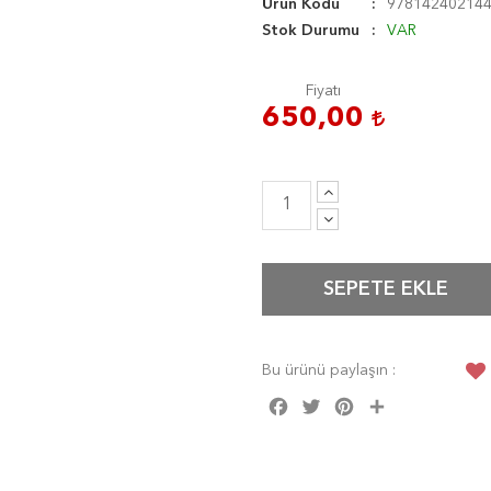
Ürün Kodu
97814240214
Stok Durumu
VAR
Fiyatı
650,00
SEPETE EKLE
Bu ürünü paylaşın :
Facebook
Twitter
Pinterest
Share