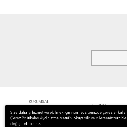
KURUMSAL
İLETİŞİM
Size daha iyi hizmet verebilmek için internet sitemizde çerezler kullan
ÖDEME
Çerez Politikaları Aydınlatma Metni’ni okuyabilir ve dilerseniz tercihler
değiştirebilirsiniz.