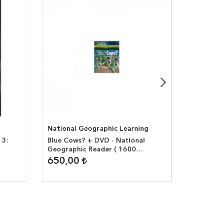
National Geographic Learning
hodder
 3:
Blue Cows? + DVD - National
How to 
Geographic Reader ( 1600
Tales Co
headwords )
650,00
480,0