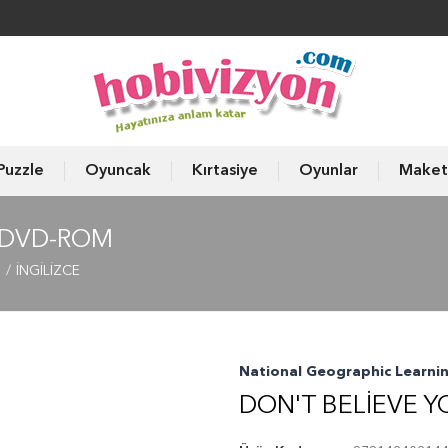
Puzzle
Oyuncak
Kırtasiye
Oyunlar
Maket
+ DVD-ROM
ı
İNGİLİZCE
National Geographic Learni
DON'T BELIEVE Y