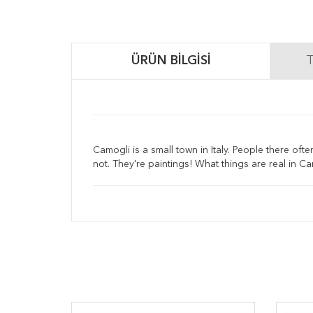
ÜRÜN BILGISI
T
Camogli is a small town in Italy. People there ofte
not. They're paintings! What things are real in C