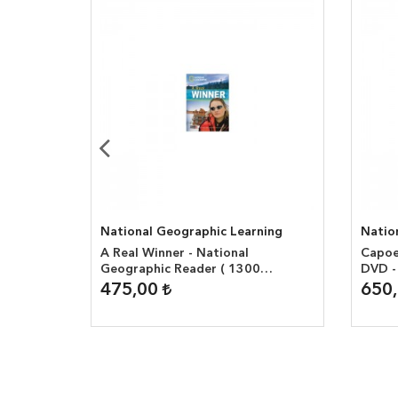
ning
National Geographic Learning
Natio
tional
A Real Winner - National
Capoe
Geographic Reader ( 1300
DVD -
headwords )
( 160
475,00
650