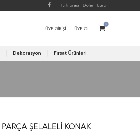
Türk Lirası
Dolar
Euro
0
ÜYE GIRIŞI
ÜYE OL
Dekorasyon
Fırsat Ürünleri
 PARÇA ŞELALELI KONAK