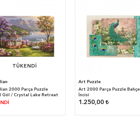
TÜKENDİ
TÜKENDİ
lian
Art Puzzle
lian 2000 Parça Puzzle
Art 2000 Parça Puzzle Bahç
l Göl / Crystal Lake Retreat
İncisi
1.250,00
NDİ