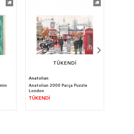
TÜKENDİ
TÜKENDİ
Anatolian
Anatolia
emin
Anatolian 2000 Parça Puzzle
Anatolia
London
Haritası
TÜKENDİ
TÜKEN