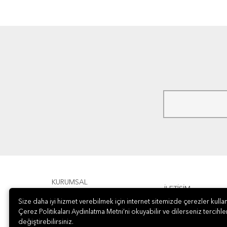
KURUMSAL
İLETİŞİM
Size daha iyi hizmet verebilmek için internet sitemizde çerezler kullan
ÖDEME
Çerez Politikaları Aydınlatma Metni’ni okuyabilir ve dilerseniz tercihler
değiştirebilirsiniz.