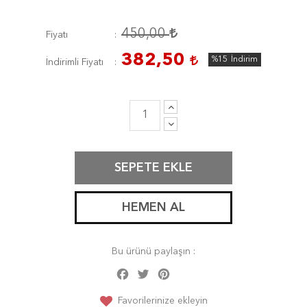
450,00
Fiyatı
382,50
%15
İndirim
İndirimli Fiyatı
SEPETE EKLE
HEMEN AL
Bu ürünü paylaşın :
Facebook
Twitter
Pinterest
Share
Favorilerinize ekleyin