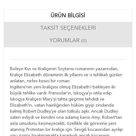
ÜRÜN BILGISI
TAKSIT SEÇENEKLERI
YORUMLAR
(0)
Boleyn Kızı ve Kraliçenin Soytarısı romanının yazarından,
Kraliçe Elizabeth döneminin ilk yıllarını ve o tehlikeli günleri
anlatan, nefes kesici bir roman.
İngiltere'nin yeni kraliçesi olmuş Elizabeth'i bekleyen iki
büyük tehlike vardı: Fransızlar'ın, İskoçya'yı istila edip
İskoçya Kraliçesi Mary'yi tahta geçirme tehdidi ve
Elizabeth'in, vatan hainliğinden hüküm giyip zindanda
kalmış Robert Dudley'ye olan tutkulu aşkı. Ancak Dudley
zaten evliydi ve kendini ona adamış karısı Amy, Robert'tan
asla umudunu kesmeyecekti, özellikle de görevine yeni
atanmış Protestan bir kraliçe için. Sevgili kocasından ayrılıp
onu özgür bırakmamakta kararlıydı ancak kocasının