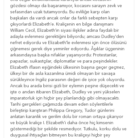
gözdesi olmayı da başaramıyor, kocasını sarayın zevk ve
sefasından uzak tutamıyordu. Bu evliliğe karşı olan
başkaları da vardı ancak onlar da farklı sebepten karşı
çıkıyorlardı Elizabeth'e. Kraliçenin en bilge danışmanı
William Cecil, Elizabeth'in siyasi ilişkiler adına faydalı bir
adayla evlenmesi gerektiğini biliyordu; amcası Dudley'den
nefret ediyordu ve Elizabeth'le evlenmesi için önce ölüsünü
çiğnemesi gerek diye yeminler ediyordu. Âşıklar üçgeninin
arkasındaysa başka nifaklar yaşanıyordu: Protestanlar,
papazlar, suikastçılar, diplomatlar ve para peşindekiler.
Elizabeth iflasın eşiğindeki ülkesinin başına geçer geçmez,
ülkeyi bir de asla kazanılma ümidi olmayan bir savaşa
sürükleyince İngiliz parasının değeri de iyice yok oluyordu.
Ancak bu arada birisi gizli bir eylemin peşine düşecekti ve
işte o andan itibaren Elizabeth, Dudley ve yeni yükselen
imparatorluk için hiçbir şey planlandığı gibi olmayacaktı.
Tarihi gerçekleri çağımızda devam eden söylentilerle
birleştirip karıştıran Philippa Gregory, Tudor günlerini
anlatan karanlık ve gerilim dolu bir roman ortaya çıkarıyor
ve büyük kraliçe I. Elizabeth'i daha önce hiç kimsenin
göstermediği bir şekilde resmediyor. Tutkulu, korku dolu ve
duygusal ihtiyaçları bitmeyen bu kraliçeyi hiçbir şey