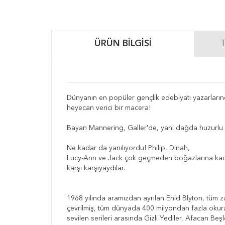
ÜRÜN BILGISI
T
Dünyanın en popüler gençlik edebiyatı yazarları
heyecan verici bir macera!
Bayan Mannering, Galler'de, yani dağda huzurlu b
Ne kadar da yanılıyordu! Philip, Dinah,
Lucy-Ann ve Jack çok geçmeden boğazlarına kada
karşı karşıyaydılar.
1968 yılında aramızdan ayrılan Enid Blyton, tüm za
çevrilmiş, tüm dünyada 400 milyondan fazla okura 
sevilen serileri arasında Gizli Yediler, Afacan Beşl