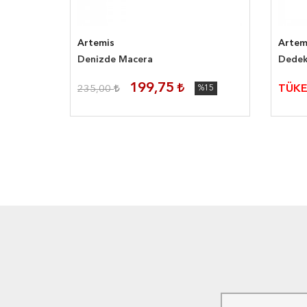
Artemis
Artem
ımız
Denizde Macera
Dedek
199,75
TÜKE
%15
235,00
%15