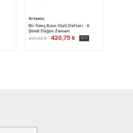
Artemis
Epsilon
Bir Genç Kızın Gizli Defteri - 6
Yarım E
Şimdi Düğün Zamanı
420,75
TÜKEN
495,00
%15