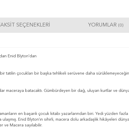
AKSIT SEÇENEKLERI
YORUMLAR
(0)
ndan Enid Blyton'dan
ir tatilin çocukları bir başka tehlikeli serüvene daha sürüklemeyeceğ
r maceraya batacaktı. Gümbürdeyen bir dağ, uluyan kurtlar ve dünya
manların en başarılı çocuk kitabı yazarlarından biri. Yedi yüzden fazla 
ulaşmış. Enid Blyton'ın sihirli, macera dolu arkadaşlık hikâyeleri dün
er ve Macera sayılabilir.