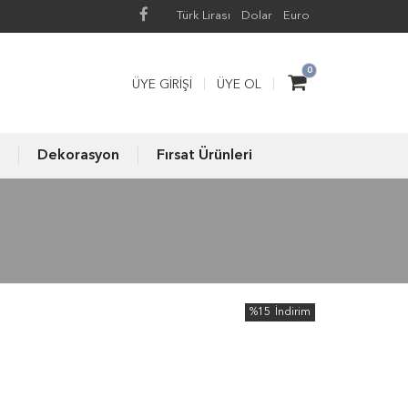
Türk Lirası
Dolar
Euro
0
ÜYE GIRIŞI
ÜYE OL
Dekorasyon
Fırsat Ürünleri
%15
İndirim