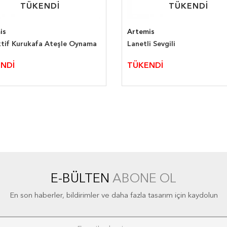
TÜKENDİ
TÜKENDİ
TÜKENDİ
TÜKENDİ
is
Artemis
tif Kurukafa Ateşle Oynama
Lanetli Sevgili
NDİ
TÜKENDİ
E-BÜLTEN
ABONE OL
En son haberler, bildirimler ve daha fazla tasarım için kaydolun