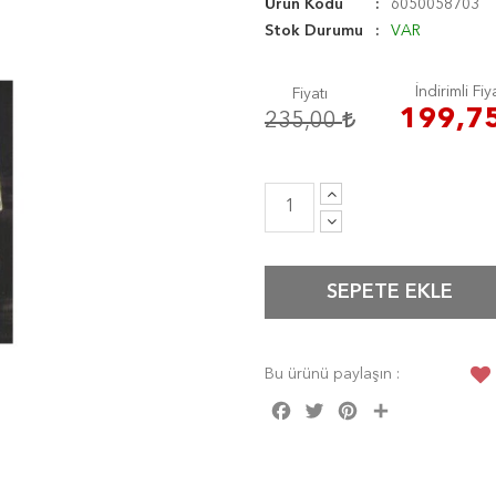
Ürün Kodu
6050058703
Stok Durumu
VAR
İndirimli Fiy
Fiyatı
199,7
235,00
SEPETE EKLE
Bu ürünü paylaşın :
Facebook
Twitter
Pinterest
Share