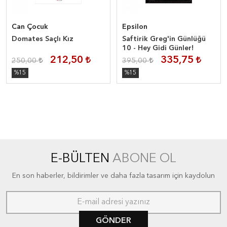
Can Çocuk
Epsilon
Domates Saçlı Kız
Saftirik Greg'in Günlüğü
10 - Hey Gidi Günler!
212,50
335,75
250,00
395,00
%15
%15
E-BÜLTEN
ABONE OL
En son haberler, bildirimler ve daha fazla tasarım için kaydolun
GÖNDER