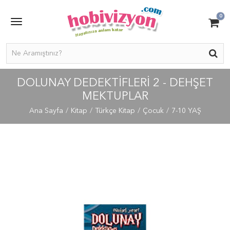
0
DOLUNAY DEDEKTIFLERI 2 - DEHŞET
MEKTUPLAR
Ana Sayfa
Kitap
Türkçe Kitap
Çocuk
7-10 YAŞ