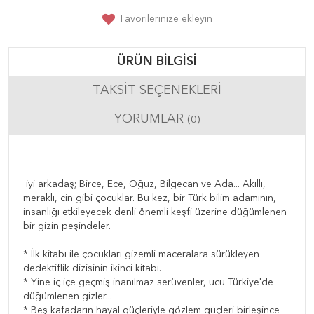
Favorilerinize ekleyin
ÜRÜN BILGISI
TAKSIT SEÇENEKLERI
YORUMLAR
(0)
iyi arkadaş; Birce, Ece, Oğuz, Bilgecan ve Ada... Akıllı,
meraklı, cin gibi çocuklar. Bu kez, bir Türk bilim adamının,
insanlığı etkileyecek denli önemli keşfi üzerine düğümlenen
bir gizin peşindeler.
* İlk kitabı ile çocukları gizemli maceralara sürükleyen
dedektiflik dizisinin ikinci kitabı.
* Yine iç içe geçmiş inanılmaz serüvenler, ucu Türkiye'de
düğümlenen gizler...
* Beş kafadarın hayal güçleriyle gözlem güçleri birleşince