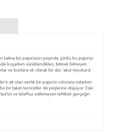
iden kalma bir papirüsün peşinde çünkü bu papirüs
inde koşarken sürüklendikleri, bitmek bilmeyen
orlar ve bunlara ek olarak bir dizi 'akut miyokard
er'e ait olan asırlık bir papirüs rulosunu tutarken
 bir takım teröristler de peşlerine düşüyor. Eski
aul'ün ve telaffuz edilemeyen tehlikeli gerçeğin