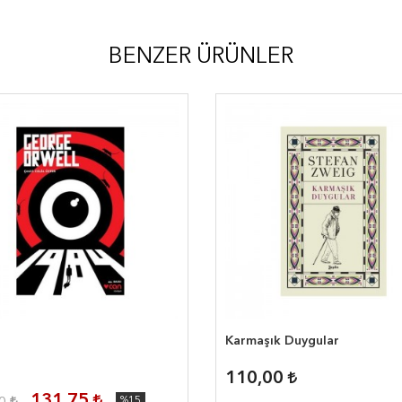
BENZER ÜRÜNLER
Karmaşık Duygular
110,00
131,75
%15