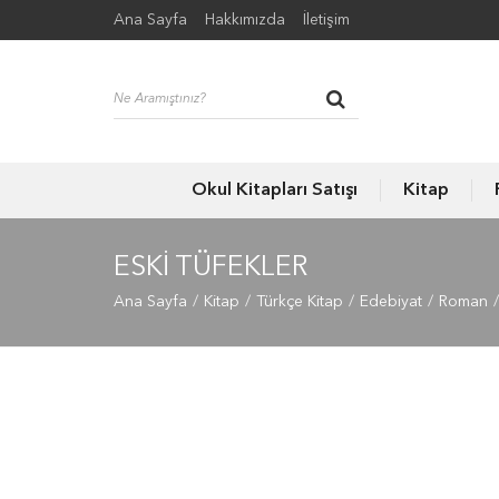
Ana Sayfa
Hakkımızda
İletişim
Okul Kitapları Satışı
Kitap
ESKI TÜFEKLER
Ana Sayfa
Kitap
Türkçe Kitap
Edebiyat
Roman