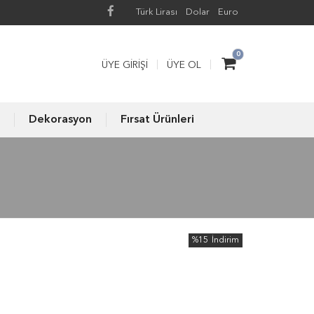
Türk Lirası
Dolar
Euro
0
ÜYE GIRIŞI
ÜYE OL
Dekorasyon
Fırsat Ürünleri
%15
İndirim