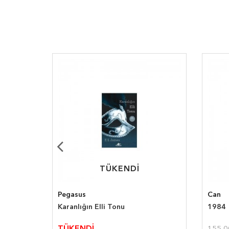
TÜKENDİ
TÜKENDİ
Pegasus
Can
Karanlığın Elli Tonu
1984
%15