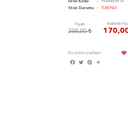
Ürün Kodu
9944485814
Stok Durumu
TÜKENDİ
İndirimli Fiy
Fiyatı
170,0
200,00
Bu ürünü paylaşın :
Facebook
Twitter
Pinterest
Share