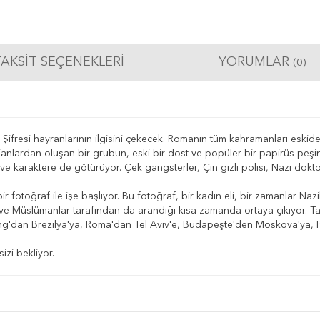
AKSIT SEÇENEKLERI
YORUMLAR
(0)
i Şifresi hayranlarının ilgisini çekecek. Romanın tüm kahramanları esk
ajanlardan oluşan bir grubun, eski bir dost ve popüler bir papirüs peş
 ve karaktere de götürüyor. Çek gangsterler, Çin gizli polisi, Nazi dokt
 fotoğraf ile işe başlıyor. Bu fotoğraf, bir kadın eli, bir zamanlar Nazil
 Müslümanlar tarafından da arandığı kısa zamanda ortaya çıkıyor. Tabii
iang'dan Brezilya'ya, Roma'dan Tel Aviv'e, Budapeşte'den Moskova'ya, P
zi bekliyor.