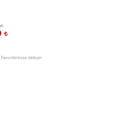
atı
0
Favorilerinize ekleyin