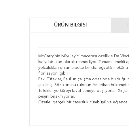
ÜRÜN BILGISI
T
McCarry'nin büyüleyici macerası özellikle Da Vinc
İsa'yı bir ajan olarak resmediyor. Tamamı emekli 
yolculukları onları elbette bir dizi egzotik mekâna
fibrilasyon' gibi!
Eski Tüfekler, Paul'un çalışma odasında bulduğu bir
çekilmiş. Söz konusu rulonun Amerikan hükümeti ve
Tüfekler yerküreyi tavaf etmeye başlıyorlar. Xinj
peşini bırakmıyorlar.
Özetle, gerçek bir casusluk cümbüşü ve eğlence si