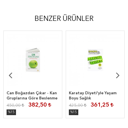
BENZER ÜRÜNLER
Can Boğazdan Çıkar - Kan
Karatay Diyeti'yle Yaşam
Gruplarına Göre Beslenme
Boyu Sağlık
382,50
361,25
450,00
425,00
%15
%15