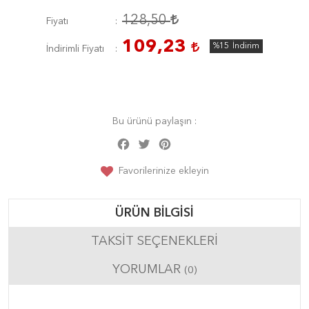
128,50
Fiyatı
109,23
%15
İndirim
İndirimli Fiyatı
Bu ürünü paylaşın :
Facebook
Twitter
Pinterest
Share
Favorilerinize ekleyin
ÜRÜN BILGISI
TAKSIT SEÇENEKLERI
YORUMLAR
(0)