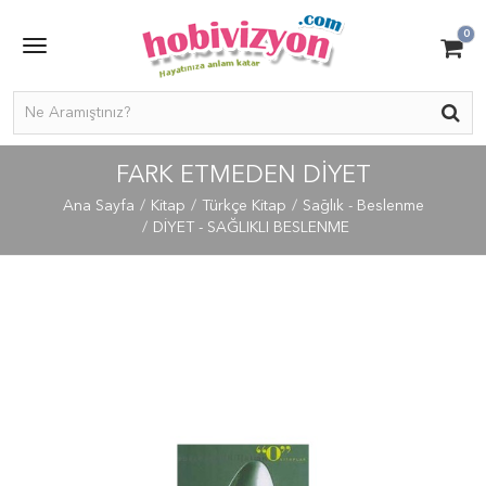
0
FARK ETMEDEN DIYET
Ana Sayfa
Kitap
Türkçe Kitap
Sağlık - Beslenme
DİYET - SAĞLIKLI BESLENME