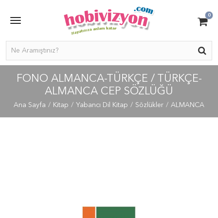
0
FONO ALMANCA-TÜRKÇE / TÜRKÇE-
ALMANCA CEP SÖZLÜĞÜ
Ana Sayfa
Kitap
Yabancı Dil Kitap
Sözlükler
ALMANCA