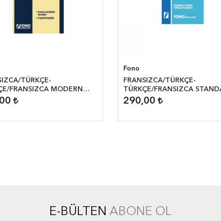
Fono
SIZCA/TÜRKÇE-
FRANSIZCA/TÜRKÇE-
ÇE/FRANSIZCA MODERN
TÜRKÇE/FRANSIZCA STAND
ÜK
SÖZLÜK
,00
290,00
E-BÜLTEN
ABONE OL