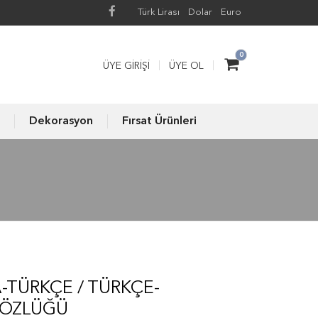
Türk Lirası
Dolar
Euro
0
ÜYE GIRIŞI
ÜYE OL
Dekorasyon
Fırsat Ürünleri
-TÜRKÇE / TÜRKÇE-
SÖZLÜĞÜ