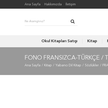
Ana Sayfa
Hakkımızda
İletişim
Okul Kitapları Satışı
Kitap
FONO FRANSIZCA-TÜRKÇE / 
Ana Sayfa
Kitap
Yabancı Dil Kitap
Sözlükler
FR