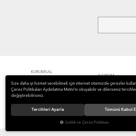
KURUMSAL
İLETİŞİM
Size daha iyi hizmet verebilmek için internet sitemizde çerezler kullan
ÖDEME
Çerez Politikaları Aydınlatma Metni’ni okuyabilir ve dilerseniz tercihler
değiştirebilirsiniz.
Tercihleri Ayarla
Tümünü Kabul E
Gizlilik ve Çerez Politikası