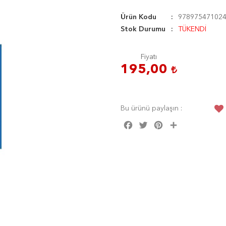
Ürün Kodu
97897547102
Stok Durumu
TÜKENDİ
Fiyatı
195,00
Bu ürünü paylaşın :
Facebook
Twitter
Pinterest
Share