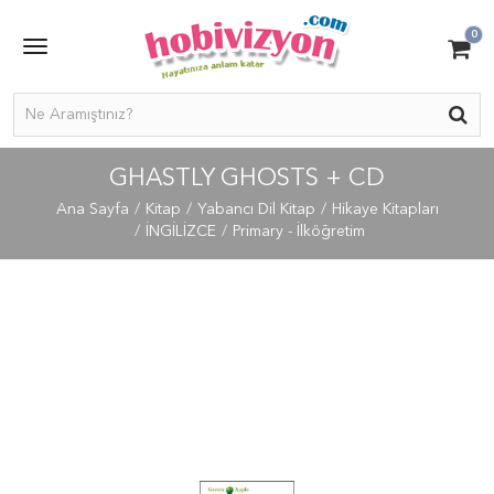
0
GHASTLY GHOSTS + CD
Ana Sayfa
Kitap
Yabancı Dil Kitap
Hikaye Kitapları
İNGİLİZCE
Primary - İlköğretim