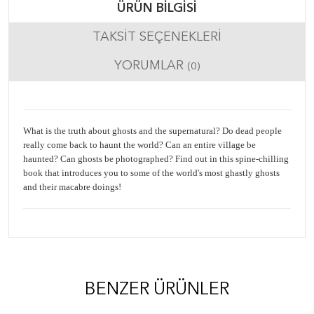
ÜRÜN BILGISI
TAKSIT SEÇENEKLERI
YORUMLAR
(0)
What is the truth about ghosts and the supernatural? Do dead people
really come back to haunt the world? Can an entire village be
haunted? Can ghosts be photographed? Find out in this spine-chilling
book that introduces you to some of the world's most ghastly ghosts
and their macabre doings!
BENZER ÜRÜNLER