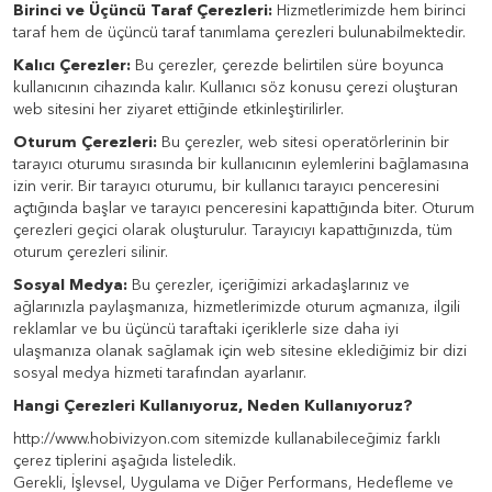
Birinci ve Üçüncü Taraf Çerezleri:
Hizmetlerimizde hem birinci
taraf hem de üçüncü taraf tanımlama çerezleri bulunabilmektedir.
Kalıcı Çerezler:
Bu çerezler, çerezde belirtilen süre boyunca
kullanıcının cihazında kalır. Kullanıcı söz konusu çerezi oluşturan
web sitesini her ziyaret ettiğinde etkinleştirilirler.
Oturum Çerezleri:
Bu çerezler, web sitesi operatörlerinin bir
tarayıcı oturumu sırasında bir kullanıcının eylemlerini bağlamasına
izin verir. Bir tarayıcı oturumu, bir kullanıcı tarayıcı penceresini
açtığında başlar ve tarayıcı penceresini kapattığında biter. Oturum
çerezleri geçici olarak oluşturulur. Tarayıcıyı kapattığınızda, tüm
oturum çerezleri silinir.
Sosyal Medya:
Bu çerezler, içeriğimizi arkadaşlarınız ve
ağlarınızla paylaşmanıza, hizmetlerimizde oturum açmanıza, ilgili
reklamlar ve bu üçüncü taraftaki içeriklerle size daha iyi
ulaşmanıza olanak sağlamak için web sitesine eklediğimiz bir dizi
sosyal medya hizmeti tarafından ayarlanır.
Hangi Çerezleri Kullanıyoruz, Neden Kullanıyoruz?
http://www.hobivizyon.com sitemizde kullanabileceğimiz farklı
çerez tiplerini aşağıda listeledik.
Gerekli, İşlevsel, Uygulama ve Diğer Performans, Hedefleme ve