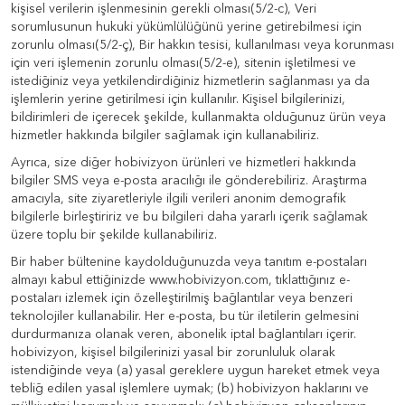
kişisel verilerin işlenmesinin gerekli olması(5/2-c), Veri
sorumlusunun hukuki yükümlülüğünü yerine getirebilmesi için
zorunlu olması(5/2-ç), Bir hakkın tesisi, kullanılması veya korunması
için veri işlemenin zorunlu olması(5/2-e), sitenin işletilmesi ve
istediğiniz veya yetkilendirdiğiniz hizmetlerin sağlanması ya da
işlemlerin yerine getirilmesi için kullanılır. Kişisel bilgilerinizi,
bildirimleri de içerecek şekilde, kullanmakta olduğunuz ürün veya
hizmetler hakkında bilgiler sağlamak için kullanabiliriz.
Ayrıca, size diğer hobivizyon ürünleri ve hizmetleri hakkında
bilgiler SMS veya e-posta aracılığı ile gönderebiliriz. Araştırma
amacıyla, site ziyaretleriyle ilgili verileri anonim demografik
bilgilerle birleştiririz ve bu bilgileri daha yararlı içerik sağlamak
üzere toplu bir şekilde kullanabiliriz.
Bir haber bültenine kaydolduğunuzda veya tanıtım e-postaları
almayı kabul ettiğinizde www.hobivizyon.com, tıklattığınız e-
postaları izlemek için özelleştirilmiş bağlantılar veya benzeri
teknolojiler kullanabilir. Her e-posta, bu tür iletilerin gelmesini
durdurmanıza olanak veren, abonelik iptal bağlantıları içerir.
hobivizyon, kişisel bilgilerinizi yasal bir zorunluluk olarak
istendiğinde veya (a) yasal gereklere uygun hareket etmek veya
tebliğ edilen yasal işlemlere uymak; (b) hobivizyon haklarını ve