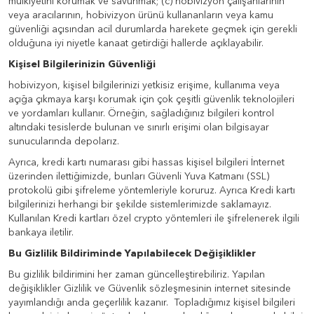
mülkiyetini korumak ve savunmak; (c) hobivizyon çalışanlarının
veya aracılarının, hobivizyon ürünü kullananların veya kamu
güvenliği açısından acil durumlarda harekete geçmek için gerekli
olduğuna iyi niyetle kanaat getirdiği hallerde açıklayabilir.
Kişisel Bilgilerinizin Güvenliği
hobivizyon, kişisel bilgilerinizi yetkisiz erişime, kullanıma veya
açığa çıkmaya karşı korumak için çok çeşitli güvenlik teknolojileri
ve yordamları kullanır. Örneğin, sağladığınız bilgileri kontrol
altındaki tesislerde bulunan ve sınırlı erişimi olan bilgisayar
sunucularında depolarız.
Ayrıca, kredi kartı numarası gibi hassas kişisel bilgileri İnternet
üzerinden ilettiğimizde, bunları Güvenli Yuva Katmanı (SSL)
protokolü gibi şifreleme yöntemleriyle koruruz. Ayrıca Kredi kartı
bilgilerinizi herhangi bir şekilde sistemlerimizde saklamayız.
Kullanılan Kredi kartları özel crypto yöntemleri ile şifrelenerek ilgili
bankaya iletilir.
Bu Gizlilik Bildiriminde Yapılabilecek Değişiklikler
Bu gizlilik bildirimini her zaman güncelleştirebiliriz. Yapılan
değişiklikler Gizlilik ve Güvenlik sözleşmesinin internet sitesinde
yayımlandığı anda geçerlilik kazanır. Topladığımız kişisel bilgileri