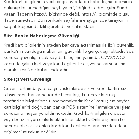
Kredi kartı bilgilerinin verileceği sayfada bu haberleşme biçiminin
bulunup bulunmadığını, sayfaya erişildiğinde adres çubuğunda
yazan ifadenin http://.. biçiminde değil, https://.. biçiminde oluşu
ifade etmektedir. Bu nitelikteki sayfalara eriştiğinizde tarayıcının
sağ alt köşesinde kilit işareti de yer almaktadır.
Site-Banka Haberleşme Güvenliği
Kredi kartı bilgilerinin siteden bankaya aktarılması ile ilgili güvenlik,
banka’nın sunduğu maksimum güvenlik ile gerçekleşmektedir. Söz
konusu güvenliğin çok sayıda bileşenin yanında, CVV2/CVC2
kodu da çalıntı kart veya kart bilgileri ile alışverişe karşı önlem
olarak sitemizde kullanılmaktadır.
Site içi Veri Güvenliği
Güvenli ortamda yapacağınız işlemlerde siz ve kredi kartını size
tahsis eden banka haricinde hiçbir kişi, kurum ve kuruluş
tarafından bilgilerinize ulaşamamaktadır. Kredi kartı işlem sayfası
kart bilgilerini doğrudan banka POS sistemine iletmekte ve işlem
sonucunu müşteriye bildirmektedir. Kredi kartı bilgileri e-posta
veya benzeri yöntemlerle aktarılmamaktadır. Online işlemin bir
sonucu olarak aktarılan kredi kart bilgilerine tarafımızdan dahi
erişilmesi mümkün değildir.