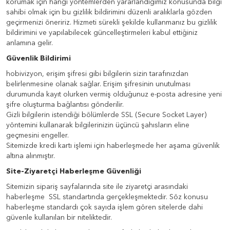
korumak için hangi yöntemlerden yararlandığımız konusunda bilgi
sahibi olmak için bu gizlilik bildirimini düzenli aralıklarla gözden
geçirmenizi öneririz. Hizmeti sürekli şekilde kullanmanız bu gizlilik
bildirimini ve yapılabilecek güncelleştirmeleri kabul ettiğiniz
anlamına gelir.
Güvenlik Bildirimi
hobivizyon, erişim şifresi gibi bilgilerin sizin tarafınızdan
belirlenmesine olanak sağlar. Erişim şifresinin unutulması
durumunda kayıt olurken vermiş olduğunuz e-posta adresine yeni
şifre oluşturma bağlantısı gönderilir.
Gizli bilgilerin istendiği bölümlerde SSL (Secure Socket Layer)
yöntemini kullanarak bilgilerinizin üçüncü şahısların eline
geçmesini engeller.
Sitemizde kredi kartı işlemi için haberleşmede her aşama güvenlik
altına alınmıştır.
Site-Ziyaretçi Haberleşme Güvenliği
Sitemizin sipariş sayfalarında site ile ziyaretçi arasındaki
haberleşme SSL standartında gerçekleşmektedir. Söz konusu
haberleşme standardı çok sayıda işlem gören sitelerde dahi
güvenle kullanılan bir niteliktedir.