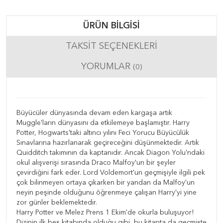
ÜRÜN BILGISI
TAKSIT SEÇENEKLERI
YORUMLAR
(0)
Büyücüler dünyasında devam eden kargaşa artık
Muggle'ların dünyasını da etkilemeye başlamıştır. Harry
Potter, Hogwarts'taki altıncı yılını Feci Yorucu Büyücülük
Sınavlarına hazırlanarak geçireceğini düşünmektedir. Artık
Quidditch takımının da kaptanıdır. Ancak Diagon Yolu'ndaki
okul alışverişi sırasında Draco Malfoy'un bir şeyler
çevirdiğini fark eder. Lord Voldemort'un geçmişiyle ilgili pek
çok bilinmeyen ortaya çıkarken bir yandan da Malfoy'un
neyin peşinde olduğunu öğrenmeye çalışan Harry'yi yine
zor günler beklemektedir.
Harry Potter ve Melez Prens 1 Ekim'de okurla buluşuyor!
Dizinin ilk beş kitabında olduğu gibi, bu kitapta da geçmişte