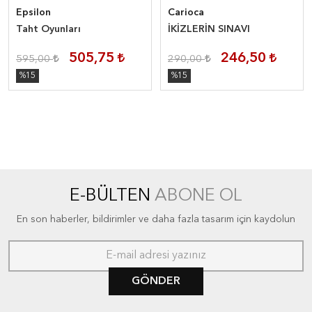
Epsilon
Carioca
Taht Oyunları
İKİZLERİN SINAVI
505,75
246,50
595,00
290,00
%15
%15
E-BÜLTEN
ABONE OL
En son haberler, bildirimler ve daha fazla tasarım için kaydolun
GÖNDER