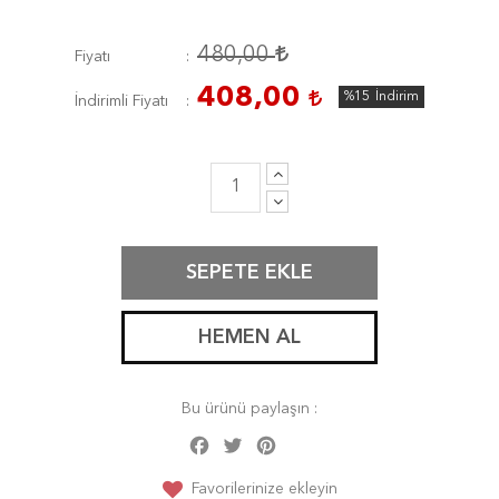
480,00
Fiyatı
408,00
%15
İndirim
İndirimli Fiyatı
SEPETE EKLE
HEMEN AL
Bu ürünü paylaşın :
Facebook
Twitter
Pinterest
Share
Favorilerinize ekleyin