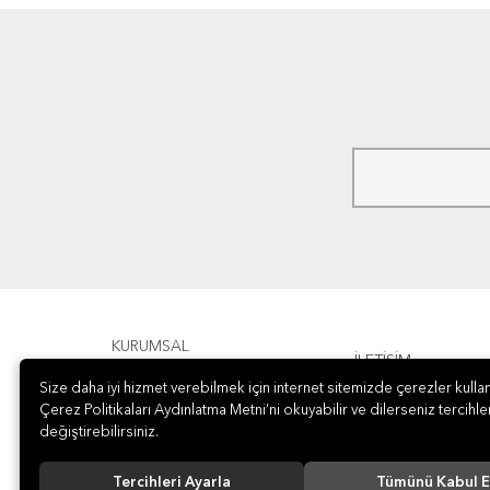
KURUMSAL
İLETİŞİM
Size daha iyi hizmet verebilmek için internet sitemizde çerezler kullan
ÖDEME
Çerez Politikaları Aydınlatma Metni’ni okuyabilir ve dilerseniz tercihler
değiştirebilirsiniz.
Tercihleri Ayarla
Tümünü Kabul E