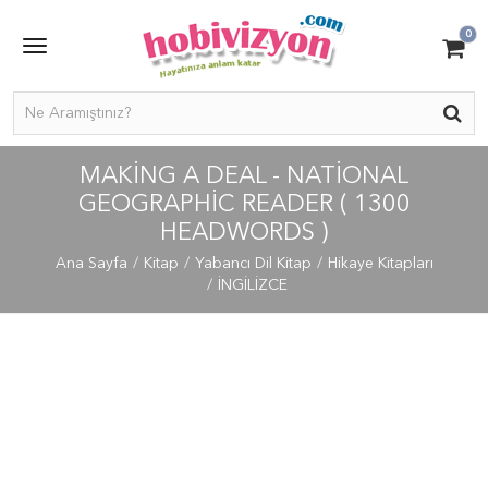
0
MAKING A DEAL - NATIONAL
GEOGRAPHIC READER ( 1300
HEADWORDS )
Ana Sayfa
Kitap
Yabancı Dil Kitap
Hikaye Kitapları
İNGİLİZCE