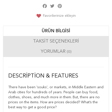
Facebook
Twitter
Pinterest
Share
Favorilerinize ekleyin
ÜRÜN BILGISI
TAKSIT SEÇENEKLERI
YORUMLAR
(0)
DESCRIPTION & FEATURES
There have been 'souks', or markets, in Middle Eastern and
Arab cities for hundreds of years. People can buy food,
clothes, shoes, and much more in them. But, there are no
prices on the items. How are prices decided? What’s the
best way to get a good price?