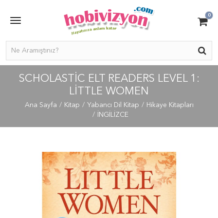
0
SCHOLASTIC ELT READERS LEVEL 1:
LITTLE WOMEN
Ana Sayfa
Kitap
Yabancı Dil Kitap
Hikaye Kitapları
İNGİLİZCE