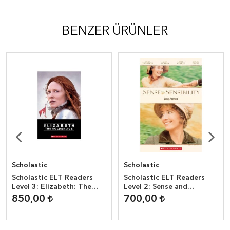
BENZER ÜRÜNLER
Scholastic
Scholastic
Scholastic ELT Readers
Scholastic ELT Readers
Level 3: Elizabeth: The
Level 2: Sense and
Golden Age + CD
Sensibility
850,00
700,00