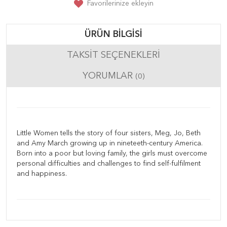
Favorilerinize ekleyin
ÜRÜN BILGISI
TAKSIT SEÇENEKLERI
YORUMLAR
(0)
Little Women tells the story of four sisters, Meg, Jo, Beth
and Amy March growing up in nineteeth-century America.
Born into a poor but loving family, the girls must overcome
personal difficulties and challenges to find self-fulfilment
and happiness.