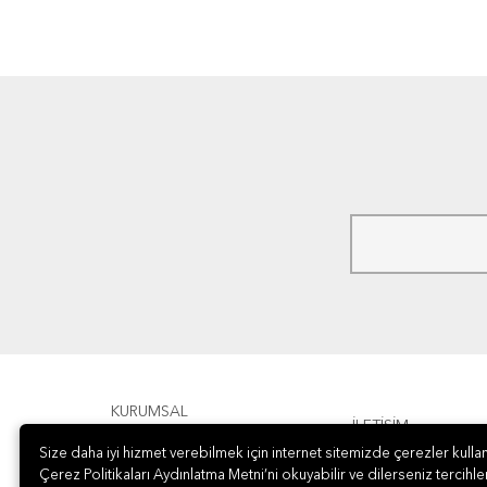
KURUMSAL
İLETİŞİM
Size daha iyi hizmet verebilmek için internet sitemizde çerezler kullan
ÖDEME
Çerez Politikaları Aydınlatma Metni’ni okuyabilir ve dilerseniz tercihler