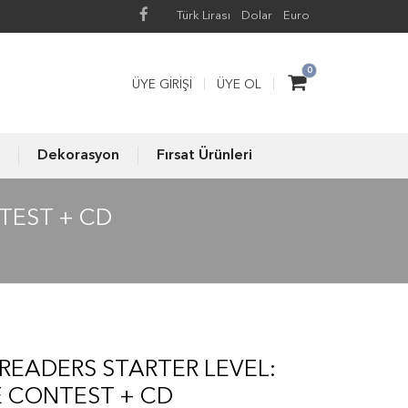
Türk Lirası
Dolar
Euro
0
ÜYE GIRIŞI
ÜYE OL
Dekorasyon
Fırsat Ürünleri
TEST + CD
READERS STARTER LEVEL:
E CONTEST + CD