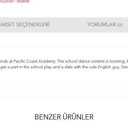
AKSIT SEÇENEKLERI
YORUMLAR
(0)
ends at Pacific Coast Academy. The school dance contest is looming, b
 get a part in the school play and a date with the cute English guy, Si
BENZER ÜRÜNLER