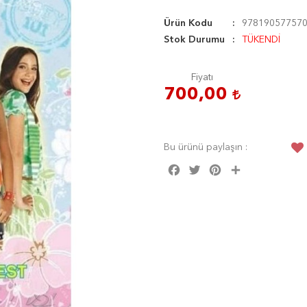
Ürün Kodu
97819057757
Stok Durumu
TÜKENDİ
Fiyatı
700,00
Bu ürünü paylaşın :
Facebook
Twitter
Pinterest
Share