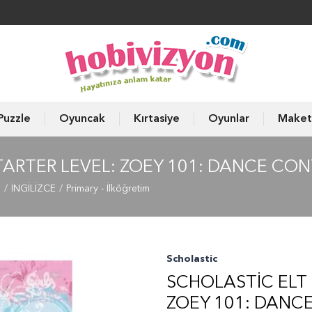
Puzzle
Oyuncak
Kırtasiye
Oyunlar
Maket
TARTER LEVEL: ZOEY 101: DANCE CON
ı
İNGİLİZCE
Primary - İlköğretim
Scholastic
SCHOLASTIC ELT 
ZOEY 101: DANC