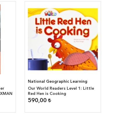
National Geographic Learning
Scholast
ter
Our World Readers Level 1: Little
Popcorn 
TAXMAN
Red Hen is Cooking
Bean: Th
590,00
TÜKEN