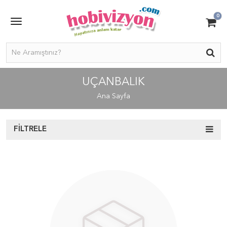
0
UÇANBALIK
Ana Sayfa
FILTRELE