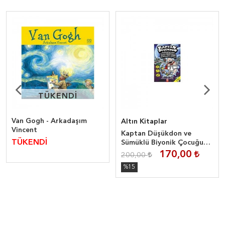
TÜKENDİ
TÜKENDİ
Van Gogh - Arkadaşım
Altın Kitaplar
Vincent
Kaptan Düşükdon ve
TÜKENDİ
Sümüklü Biyonik Çocuğun
Büyük Savaşı -
170,00
200,00
1.Bölüm:İğrenç Sümüklüler
%15
Gecesi