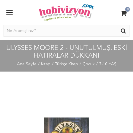
0
ULYSSES MOORE 2 - UNUTULMUŞ, ESKI
HATIRALAR DÜKKANI
Ana Sayfa
Kitap
Türkçe Kitap
Çocuk
7-10 YAŞ