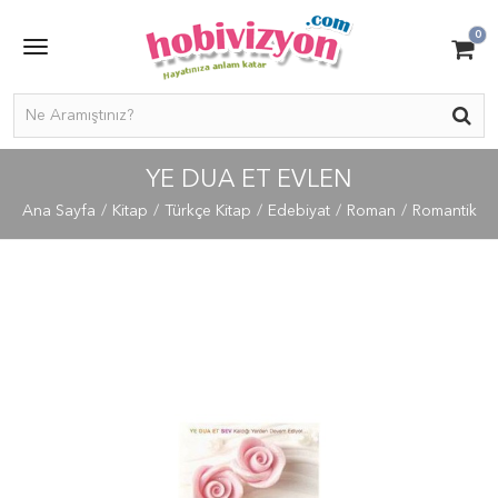
0
YE DUA ET EVLEN
Ana Sayfa
Kitap
Türkçe Kitap
Edebiyat
Roman
Romantik