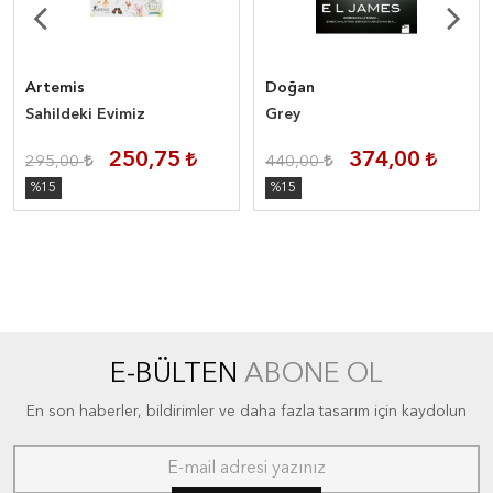
Artemis
Doğan
Sahildeki Evimiz
Grey
250,75
374,00
295,00
440,00
%15
%15
E-BÜLTEN
ABONE OL
En son haberler, bildirimler ve daha fazla tasarım için kaydolun