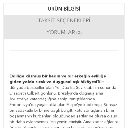
ÜRÜN BILGISI
TAKSIT SEÇENEKLERI
YORUMLAR
(0)
Evliliğe küsmüş bir kadın ve bir erkeğin evliliğe
giden yolda sıcak ve duygusal aşk hikâyesi
Tüm
dünyada bestseller olan Ye, Dua Et, Sev kitabının sonunda
Elizabeth Gilbert gönlünü, Brezilya'da doğmuş ama
Avustralya vatandaşlığına sahip, tanıştıklarında
Endonezya'da yaşamakta olan Felipe'ye kaptırmıştı. Sonsuz
bir sadakatle birbirine bağlı bu çift, kötü sonuçlanan birer
boşanmanın kurbanları olduğundan şartlar ne olursa olsun
bir daha evlenmemek için yemin etmiştir. Ama kader ağlarını
örer ve Amerika'ya giriş yaptıkları bir anda Felipe'nin sınır