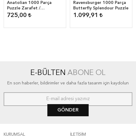
Anatolian 1000 Parça
Ravensburger 1000 Parça
Puzzle Zarafet /
Butterfly Splendour Puzzle
Saccharine
725,00
1.099,91
E-BÜLTEN
ABONE OL
En son haberler, bildirimler ve daha fazla tasarım için kaydolun
GÖNDER
KURUMSAL
İLETİŞİM