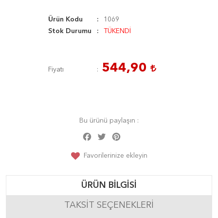
Ürün Kodu
1069
Stok Durumu
TÜKENDİ
544,90
Fiyatı
Bu ürünü paylaşın :
Facebook
Twitter
Pinterest
Share
Favorilerinize ekleyin
ÜRÜN BILGISI
TAKSIT SEÇENEKLERI