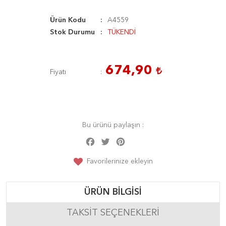
Ürün Kodu
A4559
Stok Durumu
TÜKENDİ
674,90
Fiyatı
Bu ürünü paylaşın :
Facebook
Twitter
Pinterest
Share
Favorilerinize ekleyin
ÜRÜN BILGISI
TAKSIT SEÇENEKLERI