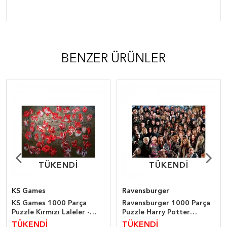
BENZER ÜRÜNLER
TÜKENDİ
TÜKENDİ
TÜKENDİ
TÜKENDİ
KS Games
Ravensburger
KS Games 1000 Parça
Ravensburger 1000 Parça
Puzzle Kırmızı Laleler -
Puzzle Harry Potter
İsmail Acar
Katakterleri
TÜKENDİ
TÜKENDİ