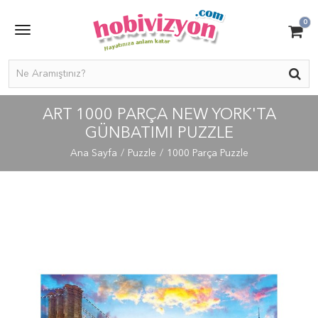
0
ART 1000 PARÇA NEW YORK'TA
GÜNBATIMI PUZZLE
Ana Sayfa
Puzzle
1000 Parça Puzzle