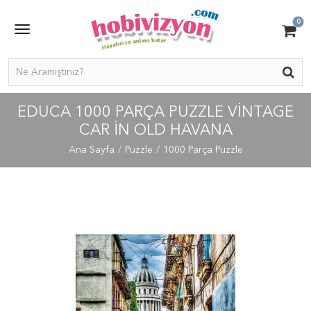
0
EDUCA 1000 PARÇA PUZZLE VINTAGE
CAR IN OLD HAVANA
Ana Sayfa
Puzzle
1000 Parça Puzzle