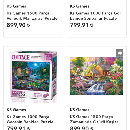
KS Games
KS Games
Ks Games 1500 Parça
Ks Games 1000 Parça Göl
Venedik Manzarası Puzzle
Evinde Sonbahar Puzzle
899,90
799,91
KS Games
KS Games
Ks Games 1000 Parça
KS Games 1500 Parça
Gecenin Renkleri Puzzle
Zamanında Ötücü Kuşlar
Puzzle
799,91
899,90