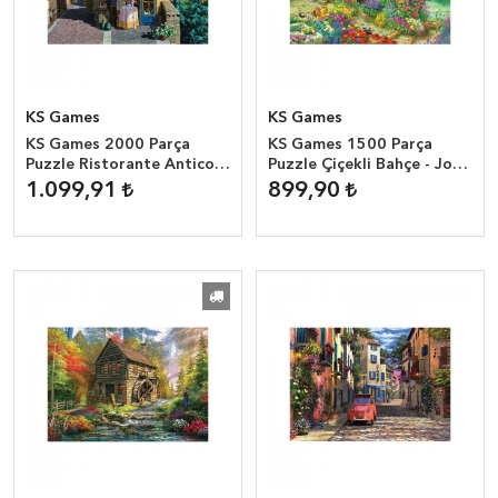
KS Games
KS Games
KS Games 2000 Parça
KS Games 1500 Parça
Puzzle Ristorante Antico
Puzzle Çiçekli Bahçe - John
Martini Victor Shvaiko
Francis
1.099,91
899,90