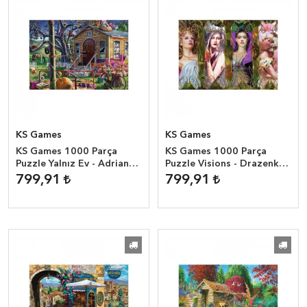
KS Games
KS Games
KS Games 1000 Parça
KS Games 1000 Parça
Puzzle Yalnız Ev - Adrian
Puzzle Visions - Drazenka
Chesterman
Kimpel
799,91
799,91