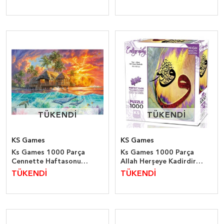
TÜKENDİ
TÜKENDİ
TÜKENDİ
TÜKENDİ
KS Games
KS Games
Ks Games 1000 Parça
Ks Games 1000 Parça
Cennette Haftasonu
Allah Herşeye Kadirdir
Puzzle
Puzzle
TÜKENDİ
TÜKENDİ