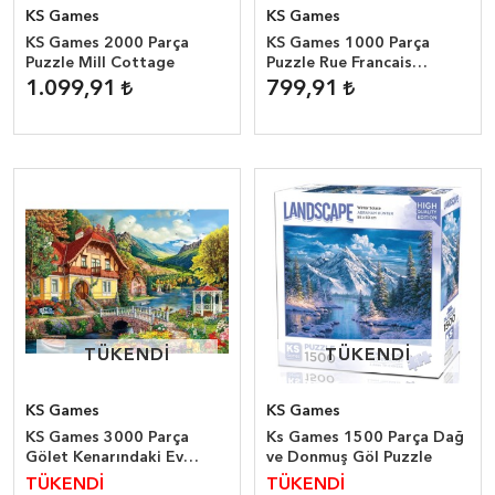
KS Games
KS Games
KS Games 2000 Parça
KS Games 1000 Parça
Puzzle Mill Cottage
Puzzle Rue Francais
Dominic Davison
1.099,91
799,91
TÜKENDİ
TÜKENDİ
TÜKENDİ
TÜKENDİ
KS Games
KS Games
KS Games 3000 Parça
Ks Games 1500 Parça Dağ
Gölet Kenarındaki Ev
ve Donmuş Göl Puzzle
Puzzle
TÜKENDİ
TÜKENDİ