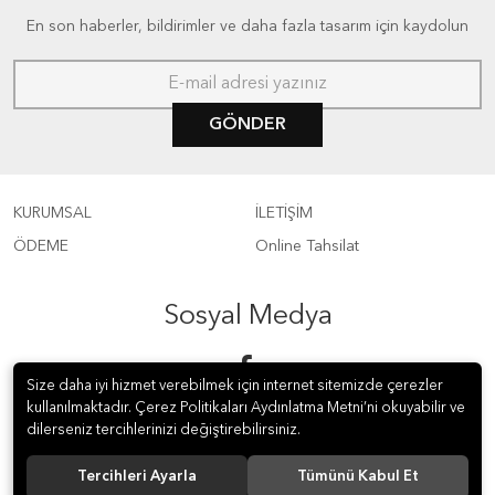
En son haberler, bildirimler ve daha fazla tasarım için kaydolun
GÖNDER
KURUMSAL
İLETİŞİM
ÖDEME
Online Tahsilat
Sosyal Medya
Size daha iyi hizmet verebilmek için internet sitemizde çerezler
kullanılmaktadır. Çerez Politikaları Aydınlatma Metni’ni okuyabilir ve
dilerseniz tercihlerinizi değiştirebilirsiniz.
Tercihleri Ayarla
Tümünü Kabul Et
© 2019 ÇAĞDAŞ ELT KİTABEVİ LTD.ŞTİ. Tüm hakları saklıdır.