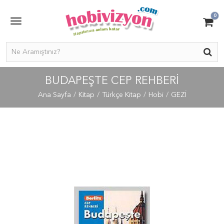
0
BUDAPEŞTE CEP REHBERI
Ana Sayfa
Kitap
Türkçe Kitap
Hobi
GEZİ