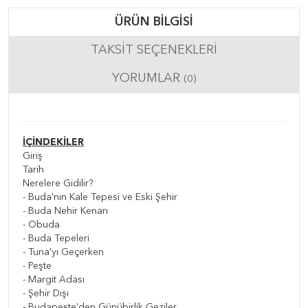
ÜRÜN BILGISI
TAKSIT SEÇENEKLERI
YORUMLAR
(0)
İÇİNDEKİLER
Giriş
Tarih
Nerelere Gidilir?
- Buda'nın Kale Tepesi ve Eski Şehir
- Buda Nehir Kenarı
- Obuda
- Buda Tepeleri
- Tuna'yı Geçerken
- Peşte
- Margit Adası
- Şehir Dışı
- Budapeşte'den Günübirlik Geziler