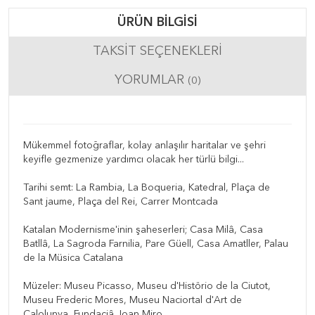
ÜRÜN BILGISI
TAKSIT SEÇENEKLERI
YORUMLAR
(0)
Mükemmel fotoğraflar, kolay anlaşılır haritalar ve şehri
keyifle gezmenize yardımcı olacak her türlü bilgi...
Tarihi semt: La Rambia, La Boqueria, Katedral, Plaça de
Sant jaume, Plaça del Rei, Carrer Montcada
Katalan Modernisme'inin şaheserleri; Casa Milâ, Casa
Batllâ, La Sagroda Farnilia, Pare Güell, Casa Amatller, Palau
de la Müsica Catalana
Müzeler: Museu Picasso, Museu d'Histörio de la Ciutot,
Museu Frederic Mores, Museu Naciortal d'Art de
Calolunya, Fundaciâ Joan Miro