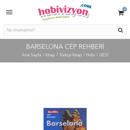
0
BARSELONA CEP REHBERI
Ana Sayfa
Kitap
Türkçe Kitap
Hobi
GEZİ