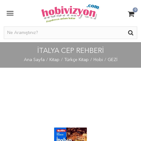
0
İTALYA CEP REHBERI
Ana Sayfa
Kitap
Türkçe Kitap
Hobi
GEZİ