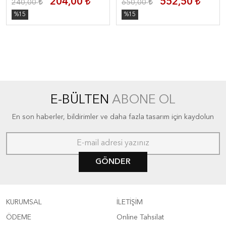
204,00
552,50
240,00
650,00
%15
%15
E-BÜLTEN
ABONE OL
En son haberler, bildirimler ve daha fazla tasarım için kaydolun
GÖNDER
KURUMSAL
İLETİŞİM
ÖDEME
Online Tahsilat