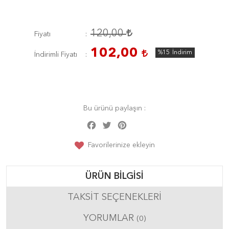
120,00
Fiyatı
102,00
%15
İndirim
İndirimli Fiyatı
Bu ürünü paylaşın :
Facebook
Twitter
Pinterest
Share
Favorilerinize ekleyin
ÜRÜN BILGISI
TAKSIT SEÇENEKLERI
YORUMLAR
(0)