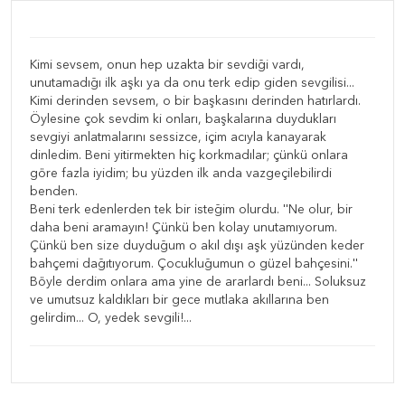
Kimi sevsem, onun hep uzakta bir sevdiği vardı,
unutamadığı ilk aşkı ya da onu terk edip giden sevgilisi...
Kimi derinden sevsem, o bir başkasını derinden hatırlardı.
Öylesine çok sevdim ki onları, başkalarına duydukları
sevgiyi anlatmalarını sessizce, içim acıyla kanayarak
dinledim. Beni yitirmekten hiç korkmadılar; çünkü onlara
göre fazla iyidim; bu yüzden ilk anda vazgeçilebilirdi
benden.
Beni terk edenlerden tek bir isteğim olurdu. ''Ne olur, bir
daha beni aramayın! Çünkü ben kolay unutamıyorum.
Çünkü ben size duyduğum o akıl dışı aşk yüzünden keder
bahçemi dağıtıyorum. Çocukluğumun o güzel bahçesini.''
Böyle derdim onlara ama yine de ararlardı beni... Soluksuz
ve umutsuz kaldıkları bir gece mutlaka akıllarına ben
gelirdim... O, yedek sevgili!...