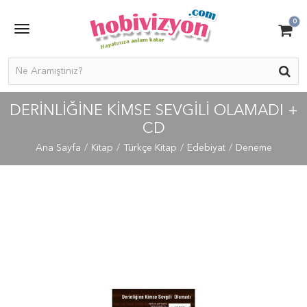
0
DERINLIĞINE KIMSE SEVGILI OLAMADI +
CD
Ana Sayfa
Kitap
Türkçe Kitap
Edebiyat
Deneme