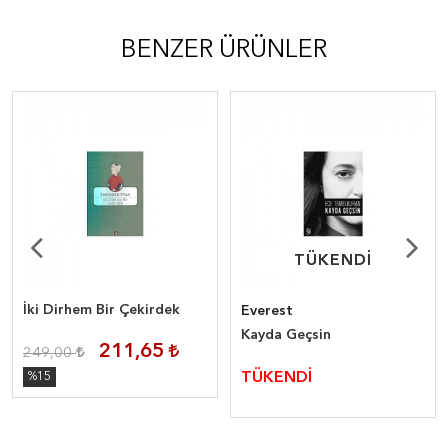
BENZER ÜRÜNLER
TÜKENDİ
TÜKENDİ
İki Dirhem Bir Çekirdek
Everest
Kayda Geçsin
211,65
249,00
TÜKENDİ
%15