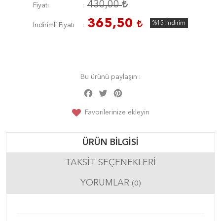
430,00
Fiyatı
365,50
%15
İndirim
İndirimli Fiyatı
Bu ürünü paylaşın :
Facebook
Twitter
Pinterest
Share
Favorilerinize ekleyin
ÜRÜN BILGISI
TAKSIT SEÇENEKLERI
YORUMLAR
(0)