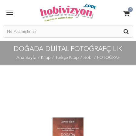
0
DOĞADA DIJITAL FOTOĞRAFÇILIK
Ana Sayfa
Kitap
Türkçe Kitap
Hobi
FOTOĞRAF