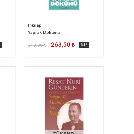
İnkılap
Yaprak Dökümü
263,50
5
310,00
%15