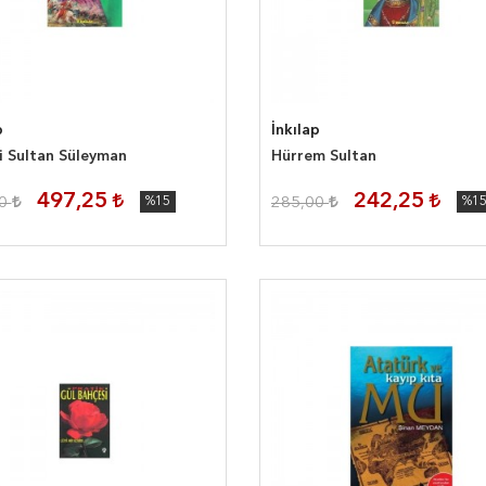
p
İnkılap
i Sultan Süleyman
Hürrem Sultan
497,25
242,25
00
%15
285,00
%1