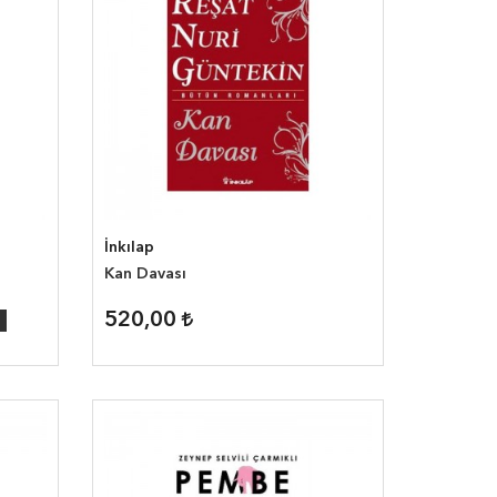
İnkılap
Kan Davası
520,00
5