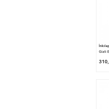
İnkıla
Gizli E
310