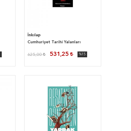
İnkılap
Cumhuriyet Tarihi Yalanları
531,25
5
625,00
%15