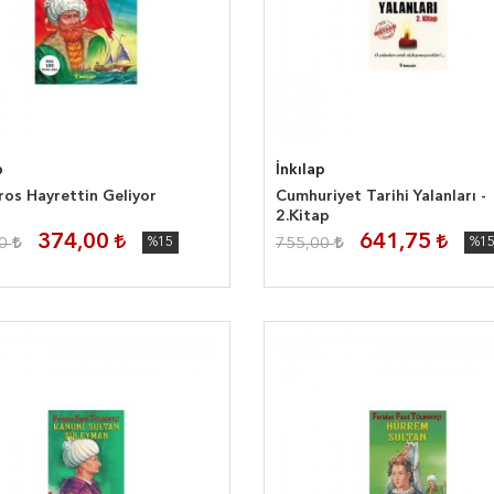
p
İnkılap
os Hayrettin Geliyor
Cumhuriyet Tarihi Yalanları -
2.Kitap
374,00
641,75
00
%15
755,00
%1