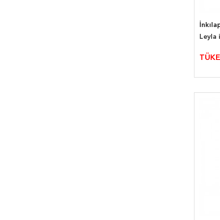
İnkıla
Leyla 
TÜKE