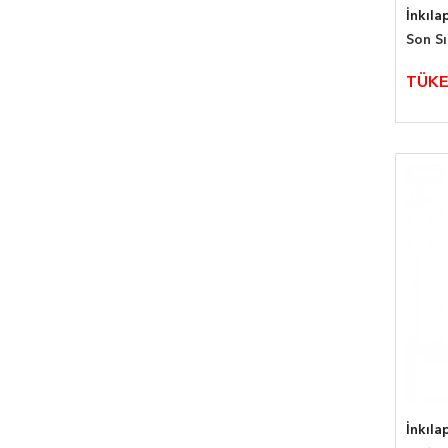
İnkıla
Son S
TÜKE
İnkıla