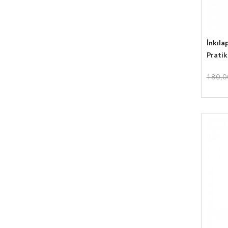
İnkıla
Pratik
180,