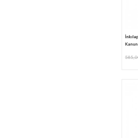
İnkıla
Kanun
585,