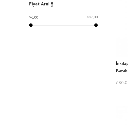
Fiyat Aralığı
697,00
96,00
İnkıla
Kavak 
680,