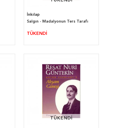
TÜKENDİ
TÜKENDİ
İnkılap
Salgın - Madalyonun Ters Tarafı
TÜKENDİ
TÜKENDİ
TÜKENDİ