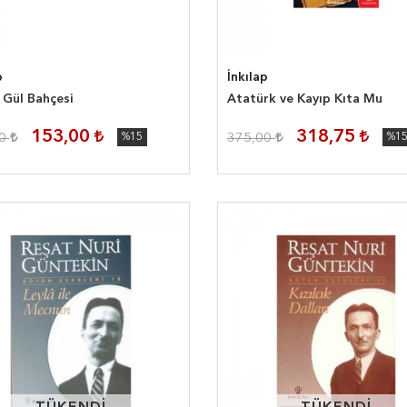
p
İnkılap
 Gül Bahçesi
Atatürk ve Kayıp Kıta Mu
153,00
318,75
00
%15
375,00
%1