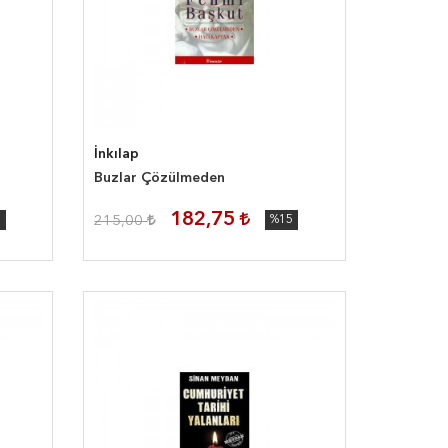
İnkılap
Buzlar Çözülmeden
182,75
5
215,00
%15