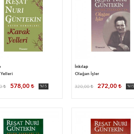
p
İnkılap
Yelleri
Olağan İşler
578,00
272,00
00
%15
320,00
%1