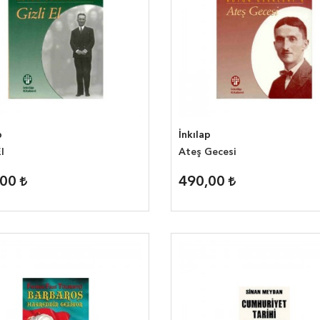
p
İnkılap
l
Ateş Gecesi
,00
490,00