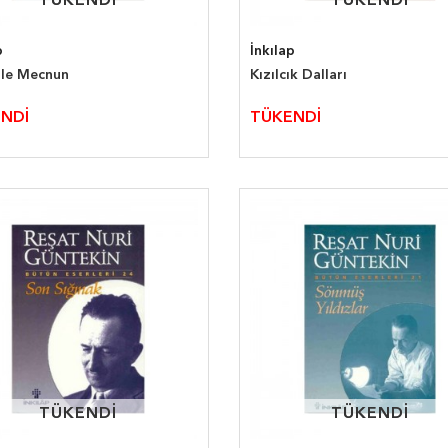
TÜKENDİ
TÜKENDİ
TÜKENDİ
TÜKENDİ
p
İnkılap
ile Mecnun
Kızılcık Dalları
NDİ
TÜKENDİ
TÜKENDİ
TÜKENDİ
TÜKENDİ
TÜKENDİ