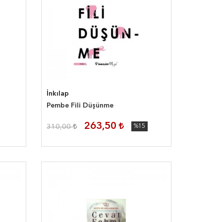
İnkılap
Pembe Fili Düşünme
263,50
310,00
%15