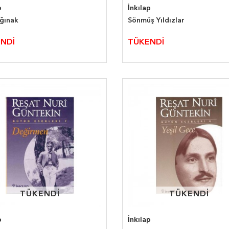
p
İnkılap
ığınak
Sönmüş Yıldızlar
NDİ
TÜKENDİ
TÜKENDİ
TÜKENDİ
TÜKENDİ
TÜKENDİ
p
İnkılap