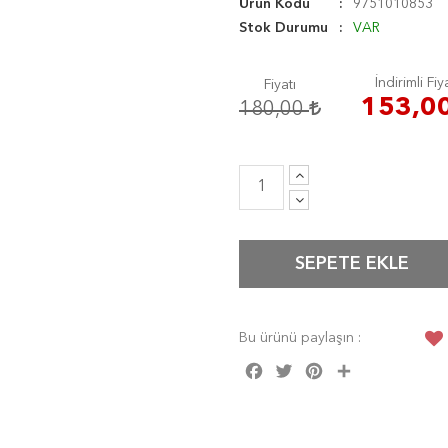
Ürün Kodu
9751010853
Stok Durumu
VAR
İndirimli Fiy
Fiyatı
153,0
180,00
SEPETE EKLE
Bu ürünü paylaşın :
Facebook
Twitter
Pinterest
Share