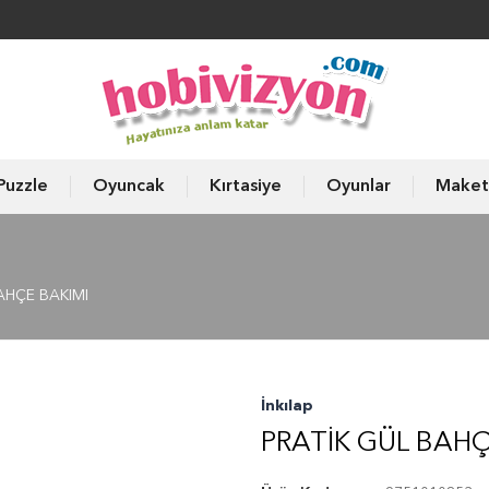
Puzzle
Oyuncak
Kırtasiye
Oyunlar
Maket
BAHÇE BAKIMI
İnkılap
PRATIK GÜL BAHÇ