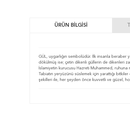
ÜRÜN BILGISI
T
GÜL, uygarlığın sembolüdür. İlk insanla beraber yaşam
dökülmüş ise; çetin dikenli güllerin de dikenleri 
İslamiyetin kurucusu Hazreti Muhammed, ruhuna ne
Tabiatın yeryüzünü süslemek için yarattığı bitkiler 
şekilleri ile, her şeyden önce kuvvetli ve güzel, ho