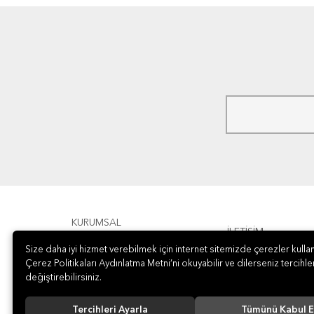
KURUMSAL
İLETİŞİM
Size daha iyi hizmet verebilmek için internet sitemizde çerezler kullan
ÖDEME
Çerez Politikaları Aydınlatma Metni’ni okuyabilir ve dilerseniz tercihler
değiştirebilirsiniz.
Tercihleri Ayarla
Tümünü Kabul E