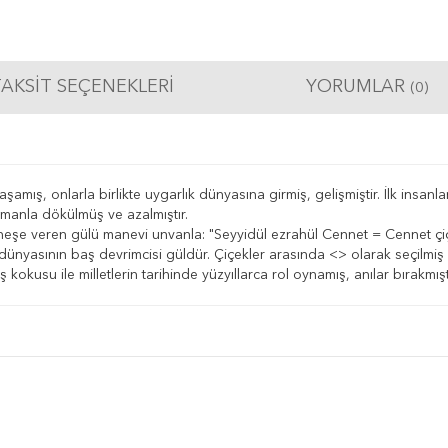
AKSIT SEÇENEKLERI
YORUMLAR
(0)
ış, onlarla birlikte uygarlık dünyasına girmiş, gelişmiştir. İlk insanların
zamanla dökülmüş ve azalmıştır.
şe veren gülü manevi unvanla: "Seyyidül ezrahül Cennet = Cennet çiçekl
dünyasının baş devrimcisi güldür. Çiçekler arasında <> olarak seçilmiş ola
ş kokusu ile milletlerin tarihinde yüzyıllarca rol oynamış, anılar bırakmışt