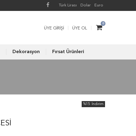
Türk Lirası
Dolar
Euro
0
ÜYE GIRIŞI
ÜYE OL
Dekorasyon
Fırsat Ürünleri
%15
İndirim
ESI