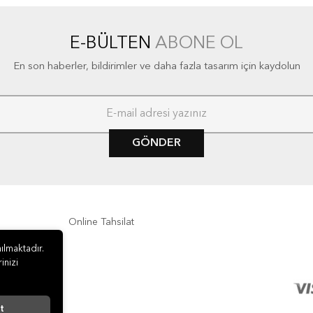
E-BÜLTEN
ABONE OL
En son haberler, bildirimler ve daha fazla tasarım için kaydolun
GÖNDER
Online Tahsilat
ılmaktadır.
inizi
t