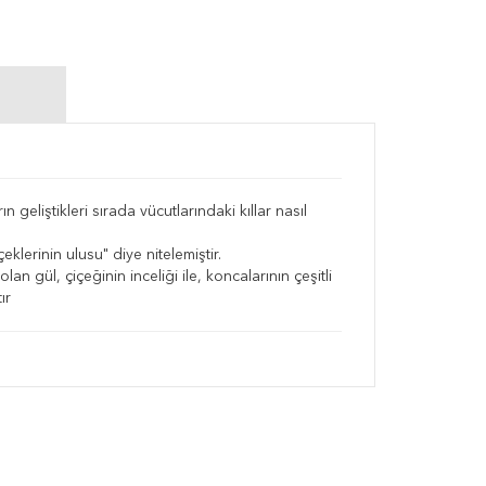
 geliştikleri sırada vücutlarındaki kıllar nasıl
erinin ulusu" diye nitelemiştir.
n gül, çiçeğinin inceliği ile, koncalarının çeşitli
ır