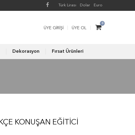
Türk Lirası
Dolar
Euro
0
ÜYE GIRIŞI
ÜYE OL
Dekorasyon
Fırsat Ürünleri
RKÇE KONUŞAN EĞITICI