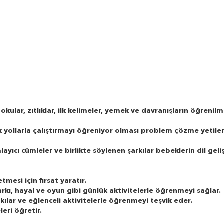
 dokular, zıtlıklar, ilk kelimeler, yemek ve davranışların öğreni
k yollarla çalıştırmayı öğreniyor olması problem çözme yetiler
layıcı cümleler ve birlikte söylenen şarkılar bebeklerin dil gel
mesi için fırsat yaratır.
kı, hayal ve oyun gibi günlük aktivitelerle öğrenmeyi sağlar.
rkılar ve eğlenceli aktivitelerle öğrenmeyi teşvik eder.
eri öğretir.