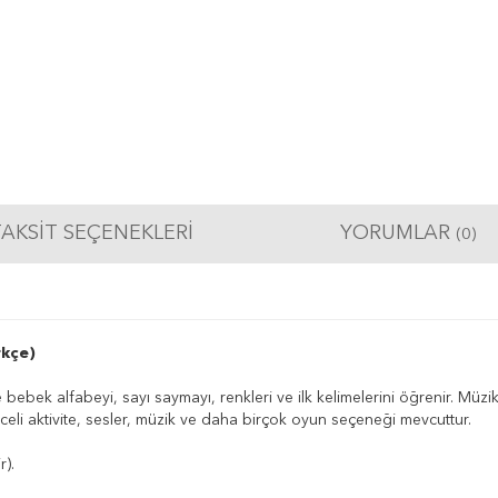
AKSIT SEÇENEKLERI
YORUMLAR
(0)
rkçe)
ebek alfabeyi, sayı saymayı, renkleri ve ilk kelimelerini öğrenir. Müzi
nceli aktivite, sesler, müzik ve daha birçok oyun seçeneği mevcuttur.
r).