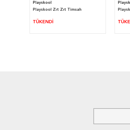
Playskool
Plays
kadaşım
Playskool Zıt Zıt Timsah
Plays
TÜKENDİ
TÜKE