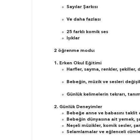
Sayılar Şarkısı
Ve daha fazlası
25 farklı komik ses
Işıklar
2 öğrenme modu:
1. Erken Okul Eğitimi
Harfler, sayma, renkler, şekiller,
Bebeğin, müzik ve sesleri değişi
Günlük kelimelerin tekrarı, tanım
2. Günlük Deneyimler
Bebeğe anne ve babasını taklit et
Bebeğin dünyasına ait yemek, şar
Neşeli müzikler, komik sesler, şa
Selamlamalar ve eğlenceli cümlel