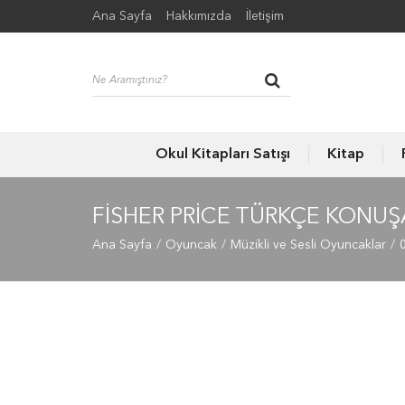
Ana Sayfa
Hakkımızda
İletişim
Okul Kitapları Satışı
Kitap
FISHER PRICE TÜRKÇE KONUŞ
Ana Sayfa
Oyuncak
Müzikli ve Sesli Oyuncaklar