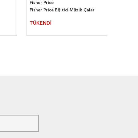
Fisher Price
Playskoo
Fisher Price Eğitici Müzik Çalar
Playskoo
TÜKENDİ
TÜKEN