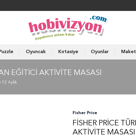
Puzzle
Oyuncak
Kırtasiye
Oyunlar
Maket
AN EĞITICI AKTIVITE MASASI
0-12 Aylık
Fisher Price
FISHER PRICE TÜ
AKTIVITE MASASI