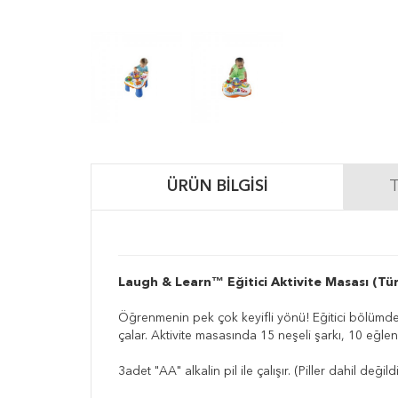
ÜRÜN BILGISI
T
Laugh & Learn™ Eğitici Aktivite Masası (Tü
Öğrenmenin pek çok keyifli yönü! Eğitici bölümde b
çalar. Aktivite masasında 15 neşeli şarkı, 10 eğle
3adet "AA" alkalin pil ile çalışır. (Piller dahil değildi