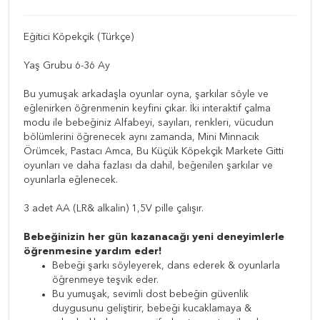
Eğitici Köpekçik (Türkçe)
Yaş Grubu 6-36 Ay
Bu yumuşak arkadaşla oyunlar oyna, şarkılar söyle ve
eğlenirken öğrenmenin keyfini çıkar. İki interaktif çalma
modu ile bebeğiniz Alfabeyi, sayıları, renkleri, vücudun
bölümlerini öğrenecek aynı zamanda, Mini Minnacık
Örümcek, Pastacı Amca, Bu Küçük Köpekçik Markete Gitti
oyunları ve daha fazlası da dahil, beğenilen şarkılar ve
oyunlarla eğlenecek.
3 adet AA (LR& alkalin) 1,5V pille çalışır.
Bebeğinizin her gün kazanacağı yeni deneyimlerle
öğrenmesine yardım eder!
Bebeği şarkı söyleyerek, dans ederek & oyunlarla
öğrenmeye teşvik eder.
Bu yumuşak, sevimli dost bebeğin güvenlik
duygusunu geliştirir, bebeği kucaklamaya &