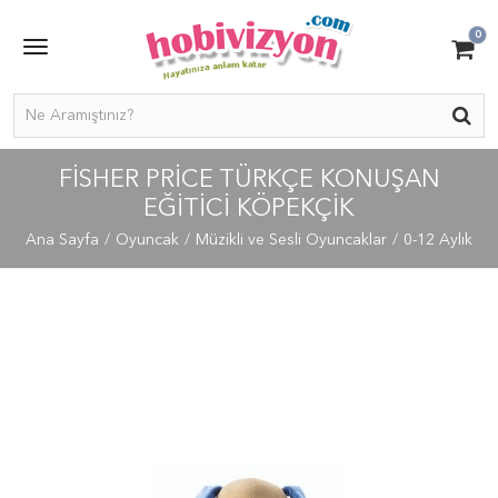
0
FISHER PRICE TÜRKÇE KONUŞAN
EĞITICI KÖPEKÇIK
Ana Sayfa
Oyuncak
Müzikli ve Sesli Oyuncaklar
0-12 Aylık