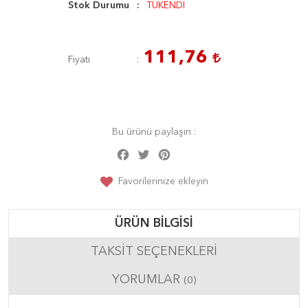
Stok Durumu
TÜKENDİ
111,76
Fiyatı
Bu ürünü paylaşın :
Facebook
Twitter
Pinterest
Share
Favorilerinize ekleyin
ÜRÜN BILGISI
TAKSIT SEÇENEKLERI
YORUMLAR
(0)