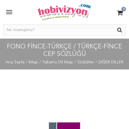
0
FONO FINCE-TÜRKÇE / TÜRKÇE-FINCE
CEP SÖZLÜĞÜ
Ana Sayfa
Kitap
Yabancı Dil Kitap
Sözlükler
DİĞER DİLLER