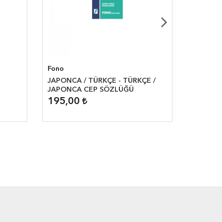
Fono
Fono
JAPONCA / TÜRKÇE - TÜRKÇE /
Fono Yun
JAPONCA CEP SÖZLÜĞÜ
Yunanca
195,00
195,0