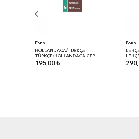
Fono
Fono
ÜRKÇE-
HOLLANDACA/TÜRKÇE-
LEHÇE
T
TÜRKÇE/HOLLANDACA CEP
LEHÇ
SÖZLÜĞÜ
195,00
290