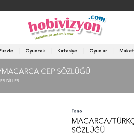
Puzzle
Oyuncak
Kırtasiye
Oyunlar
Maket
E/MACARCA CEP SÖZLÜĞÜ
ER DİLLER
Fono
MACARCA/TÜRKÇ
SÖZLÜĞÜ