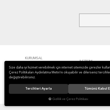
KURUMSAL
İLETİŞİM
Size daha iyi hizmet verebilmek için internet sitemizde çerezler kullan
ÖDEME
Çerez Politikaları Aydınlatma Metni’ni okuyabilir ve dilerseniz tercihler
değiştirebilirsiniz.
Tercihleri Ayarla
Tümünü Kabul E
Gizlilik ve Çerez Politikası