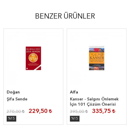
BENZER ÜRÜNLER
Doğan
Alfa
Şifa Sende
Kanser - Salgını Önlemek
İçin 101 Çözüm Önerisi
229,50
335,75
270,00
395,00
%15
%15