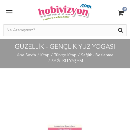
0
GÜZELLIK - GENÇLIK YÜZ YOGASI
Ana Sayfa
Kitap
Türkçe Kitap
Sağlık - Beslenme
SAĞLIKLI YAŞAM