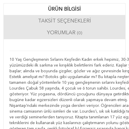
ÜRÜN BILGISI
TAKSIT SEÇENEKLERI
YORUMLAR
(0)
10 Yaş Gençleşmenin Sırlarını Keşfedin Kadın erkek hepimiz, 30-3
yüzümüzdeki ilk sarkma ve kırışıklık belirtilerini fark ederiz. Kaş
başlar; alında ve boyunda çizgiler, gözler ve ağız çevresinde kırışık
Estetik ameliyat mı? Botoks gibi uygulamalar mı? Bu kitapla neşte
tamamen doğal yöntemlerle 10 yaş gençleşmenin sırlarını keşfede
Lourdes Çabuk 58 yaşında, 4 çocuk ve 6 torun sahibi. Lourdes, 
gösteriyor. Yüz yogasına, dördüncü çocuğunu dünyaya getirdikt
bugüne kadar egzersizleri düzenli olarak yapmaya devam etmiş. Uz
Nişantaşı'ndaki merkezinde yoga dersleri veriyor. Öğrencileri ara
sinema camiasının ünlü isimleri de var. Lourdes'i, sık sık katıldığ
ve verdiği seminerlerden tanıyoruz. Kitapta tanımlanan 17 yüz egz
tekniklerini de kullanarak yüz kaslarınızı çalıştırmanın yolunu göst
gösteren tam sayfa, renkli fotoğraf,b) Egzersiz sırasında hangi ka