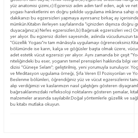
yüz anatomisi çizimi,c) Egzersizi adım adım tarif eden, açık ve net
yogası hareketlerini en doğru şekilde uygulama imkânına sahip 
dakikanızı bu egzersizleri yapmaya ayırırsanız birkaç ay içerisin
mümkün.Kitabın ilerleyen sayfalarında "içinizden dışınıza doğru gü
duyacağınız;a) Nefes egzersizleri,b) Bağırsak egzersizleri vec) O
yer alıyor. Bu egzersiz dizileri sayesinde, aslında vücudunuzun 
"Güzellik Yogası"nı tam mânâsıyla uygulamayı öğreneceksiniz.Kit
bölümünde ise karın, kalça ve göğüsler başta olmak üzere, vücu
adet estetik vücut egzersizi yer alıyor. Aynı zamanda bir çeşit "Yo
niteliğindeki bu eser, yoganın temel prensipleri hakkında bilgi ve
dizisi "Güneşe Selam"; geliştirilmiş, yeni yorumuyla sunuluyor. Yo
ve Meditasyon uygulama örneği, Şifa Veren El Pozisyonları ve Yo
Beslenme bölümleri, öğrendiğiniz yüz ve vücut egzersizlerini tama
alıp verdiğimizi ve kaslarımızın nasıl çalıştığını gösteren diyagraml
bağırsaklarımızdaki refleksoloji noktalarını gösteren şemalar, kit
malzemeler arasında sayılabilir.Doğal yöntemlerle güzellik ve sağ
bu kitabı mutlaka okuyun.