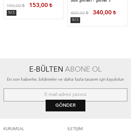
Son Şiirleri - Şiirler 7
153,00
180,00
340,00
%15
400,00
%15
E-BÜLTEN
ABONE OL
En son haberler, bildirimler ve daha fazla tasarım için kaydolun
GÖNDER
KURUMSAL
İLETİŞİM