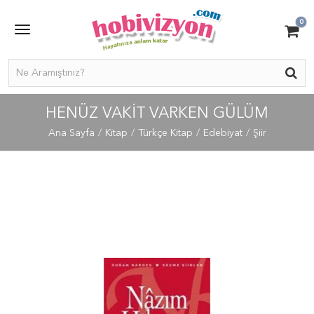
0
HENÜZ VAKIT VARKEN GÜLÜM
Ana Sayfa
Kitap
Türkçe Kitap
Edebiyat
Şiir