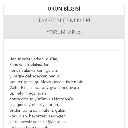
ÜRÜN BILGISI
TAKSIT SEÇENEKLERI
YORUMLAR
(0)
Henüz vakit varken, gülüm,
Paris yanıp yıkılmadan,
henüz vakit varken, gülüm,
yüreğim dalındayken henüz,
ben bir gece, şu Mayıs gecelerinden biri
Volter Rıhtımı'nda dayayıp seni duvara
öpmeliyim ağzından
sonra dönüp yüzümüzü Notrdam'a
çiçeğini seyretmeliyiz onun,
birden bana sarılmalısın, gülüm,
korkudan, hayretten, sevinçten
ve de sessiz sessiz ağlamalısın,
yıldızlar da çiselemeli