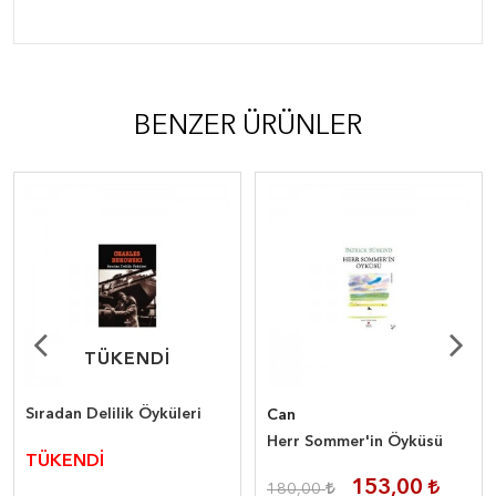
BENZER ÜRÜNLER
TÜKENDİ
TÜKENDİ
Sıradan Delilik Öyküleri
Can
Herr Sommer'in Öyküsü
TÜKENDİ
153,00
180,00