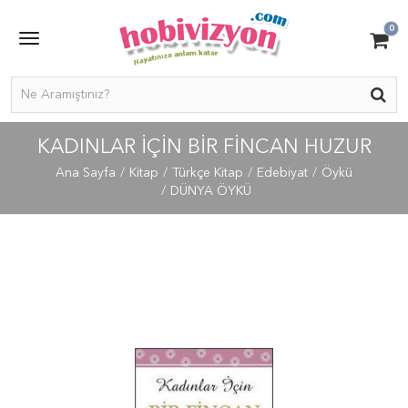
0
KADINLAR İÇIN BIR FINCAN HUZUR
Ana Sayfa
Kitap
Türkçe Kitap
Edebiyat
Öykü
DÜNYA ÖYKÜ