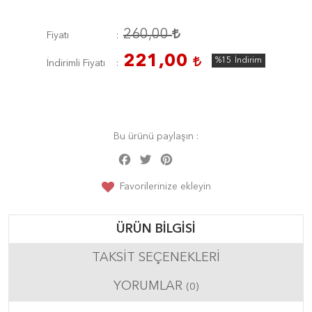
260,00
Fiyatı
221,00
%15
İndirim
İndirimli Fiyatı
Bu ürünü paylaşın :
Facebook
Twitter
Pinterest
Share
Favorilerinize ekleyin
ÜRÜN BILGISI
TAKSIT SEÇENEKLERI
YORUMLAR
(0)