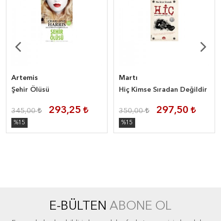
Artemis
Martı
Şehir Ölüsü
Hiç Kimse Sıradan Değildir
293,25
297,50
345,00
350,00
%15
%15
E-BÜLTEN
ABONE OL