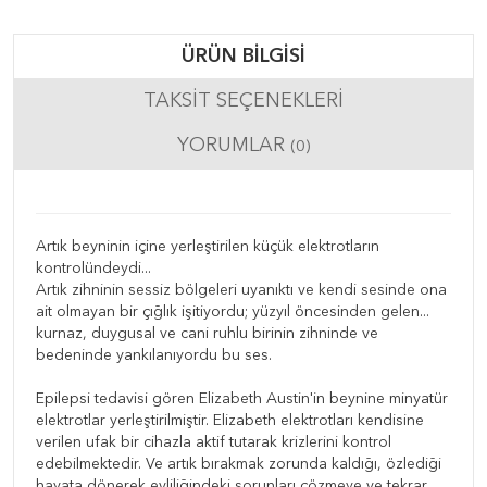
ÜRÜN BILGISI
TAKSIT SEÇENEKLERI
YORUMLAR
(0)
Artık beyninin içine yerleştirilen küçük elektrotların
kontrolündeydi...
Artık zihninin sessiz bölgeleri uyanıktı ve kendi sesinde ona
ait olmayan bir çığlık işitiyordu; yüzyıl öncesinden gelen...
kurnaz, duygusal ve cani ruhlu birinin zihninde ve
bedeninde yankılanıyordu bu ses.
Epilepsi tedavisi gören Elizabeth Austin'in beynine minyatür
elektrotlar yerleştirilmiştir. Elizabeth elektrotları kendisine
verilen ufak bir cihazla aktif tutarak krizlerini kontrol
edebilmektedir. Ve artık bırakmak zorunda kaldığı, özlediği
hayata dönerek evliliğindeki sorunları çözmeye ve tekrar