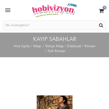
0
KAYIP SABAHLAR
Ana Sayfa
Kitap
Türkçe Kitap
Edebiyat
Roman
Türk Roman