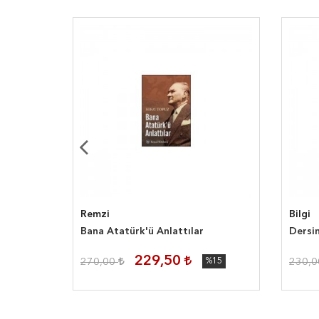
Remzi
Bilgi
Bana Atatürk'ü Anlattılar
Dersi
229,50
270,00
%15
230,