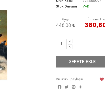
Ürün Kodu
9944880275
Stok Durumu
VAR
İndirimli Fiy
Fiyatı
380,8
448,00
SEPETE EKLE
Bu ürünü paylaşın :
Facebook
Twitter
Pinterest
Share