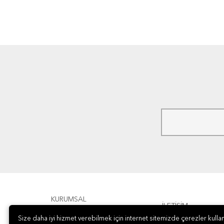
KURUMSAL
İLETİŞİM
Size daha iyi hizmet verebilmek için internet sitemizde çerezler kullan
ÖDEME