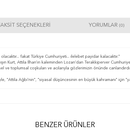
AKSIT SEÇENEKLERI
YORUMLAR
(0)
acaktır... fakat Türkiye Cumhuriyeti... ilelebet payidar kalacaktır."
Sarışın Kurt, Attila İlhan'ın kaleminden Lozan'dan Terakkiperver Cumhuriye
ysel ve toplumsal coşkuları ve acılarıyla gözlerimizin önünde canlandırd
yle, "Attila Ağbi'nin", "siyasal düşüncesinin en büyük kahramanı" için "ya
BENZER ÜRÜNLER