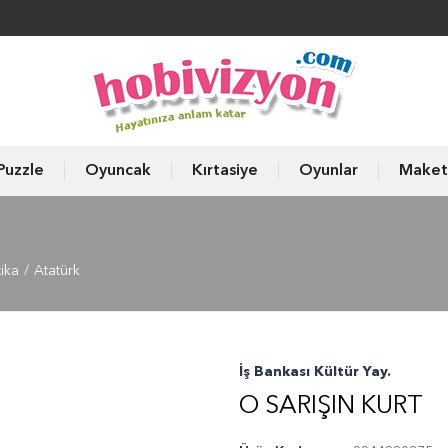
Puzzle
Oyuncak
Kırtasiye
Oyunlar
Maket
tika
Atatürk
İş Bankası Kültür Yay.
O SARIŞIN KURT