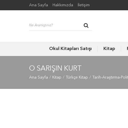
Ana Sayfa
Hakkımızda
İletişim
Okul Kitapları Satışı
Kitap
O SARIŞIN KURT
Ana Sayfa
Kitap
Türkçe Kitap
Tarih-Araştırma-Poli