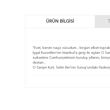
ÜRÜN BILGISI
T
"Evet, benim naçiz vücudum... birgün elbet toprak ol
İşgal Kuvvetleri'nin İstanbul'a girişi ile açılan O 
suikastine Cumhuriyetimizin kuruluş yıllarını, bire
destan...
O Sarışın Kurt, Selim İleri'nin Sunuş'undaki ifadesi