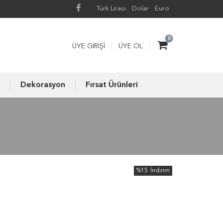
Türk Lirası
Dolar
Euro
0
ÜYE GIRIŞI
ÜYE OL
Dekorasyon
Fırsat Ürünleri
%15
İndirim