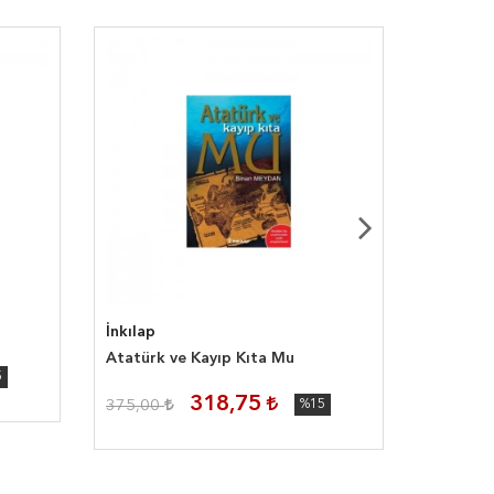
İnkılap
İş Bankas
Atatürk ve Kayıp Kıta Mu
Nutuk - 
5
318,75
375,00
%15
150,00