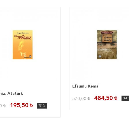
Efsunlu Kemal
miz: Atatürk
484,50
570,00
%1
195,50
00
%15