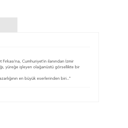
t Fırkası'na, Cumhuriyet'in ilanından İzmir
ığı, yüreğe işleyen olağanüstü görsellikte bir
zarlığının en büyük eserlerinden biri..."