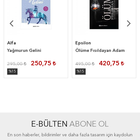
Alfa
Epsilon
Yağmurun Gelini
Ölüme Fısıldayan Adam
250,75
420,75
295,00
495,00
%15
%15
E-BÜLTEN
ABONE OL
En son haberler, bildirimler ve daha fazla tasarım için kaydolun