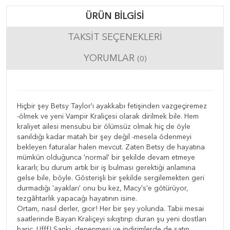
ÜRÜN BILGISI
TAKSIT SEÇENEKLERI
YORUMLAR
(0)
Hiçbir şey Betsy Taylor'ı ayakkabı fetişinden vazgeçiremez
-ölmek ve yeni Vampir Kraliçesi olarak dirilmek bile. Hem
kraliyet ailesi mensubu bir ölümsüz olmak hiç de öyle
sanıldığı kadar matah bir şey değil -mesela ödenmeyi
bekleyen faturalar halen mevcut. Zaten Betsy de hayatına
mümkün olduğunca 'normal' bir şekilde devam etmeye
kararlı; bu durum artık bir iş bulması gerektiği anlamına
gelse bile, böyle. Gösterişli bir şekilde sergilemekten geri
durmadığı 'ayakları' onu bu kez, Macy's'e götürüyor,
tezgâhtarlık yapacağı hayatının isine.
Ortam, nasıl derler, gıcır! Her bir şey yolunda. Tabii mesai
saatlerinde Bayan Kraliçeyi sıkıştırıp duran şu yeni dostları
hariç. Ufff! Sanki, denenmesi ve indirimlerde de satın