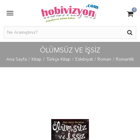
0
ÖLÜMSÜZ VE İŞSIZ
Ana Sayfa
Kitap
Türkçe Kitap
Edebiyat
Roman
Romantik