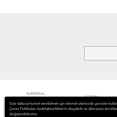
KURUMSAL
İLETİŞİM
Size daha iyi hizmet verebilmek için internet sitemizde çerezler kullan
ÖDEME
Çerez Politikaları Aydınlatma Metni’ni okuyabilir ve dilerseniz tercihler
değiştirebilirsiniz.