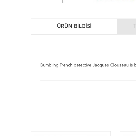
ÜRÜN BILGISI
T
Bumbling French detective Jacques Clouseau is back