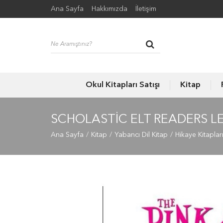
Ana Sayfa
Hakkımızda
İletişim
Okul Kitapları Satışı
Kitap
SCHOLASTIC ELT READERS LE
Ana Sayfa
Kitap
Yabancı Dil Kitap
Hikaye Kitaplar