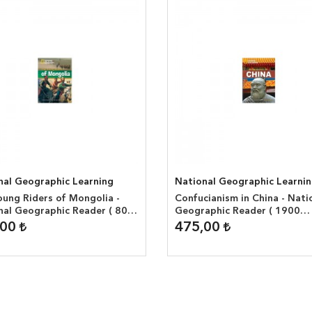
nal Geographic Learning
National Geographic Learni
oung Riders of Mongolia -
Confucianism in China - Nati
nal Geographic Reader ( 800
Geographic Reader ( 1900
ords )
headwords )
,00
475,00