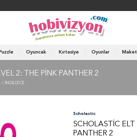
Puzzle
Oyuncak
Kırtasiye
Oyunlar
Maket
VEL 2: THE PINK PANTHER 2
ı
İNGİLİZCE
Scholastic
SCHOLASTIC ELT 
PANTHER 2