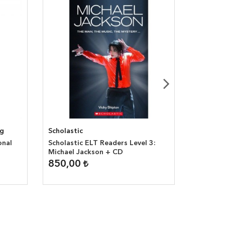
ng
Scholastic
Scholast
onal
Scholastic ELT Readers Level 3:
Scholast
Michael Jackson + CD
GOAL II
850,00
700,0