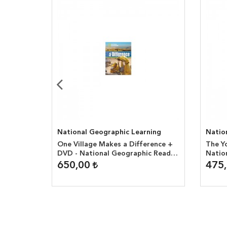
ning
National Geographic Learning
Natio
-
One Village Makes a Difference +
The Y
er (
DVD - National Geographic Reader
Natio
( 1300 headwords )
headw
650,00
475