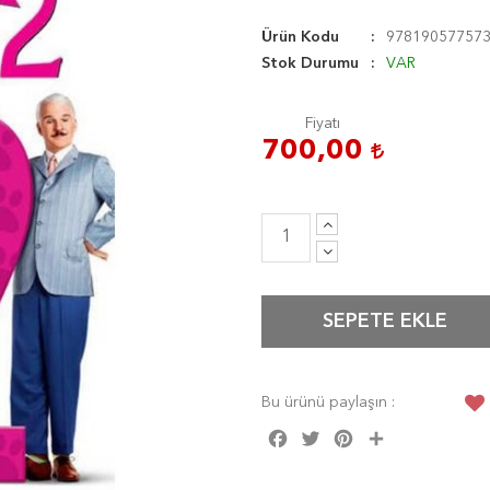
Ürün Kodu
97819057757
Stok Durumu
VAR
Fiyatı
700,00
SEPETE EKLE
Bu ürünü paylaşın :
Facebook
Twitter
Pinterest
Share