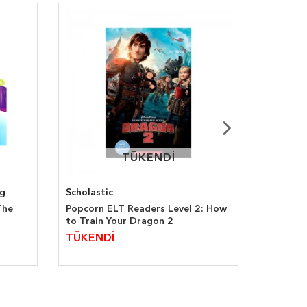
TÜKENDİ
TÜKENDİ
ng
Scholastic
Scholast
The
Popcorn ELT Readers Level 2: How
Popcorn 
to Train Your Dragon 2
Teenage 
Kraang A
700,0
TÜKENDİ