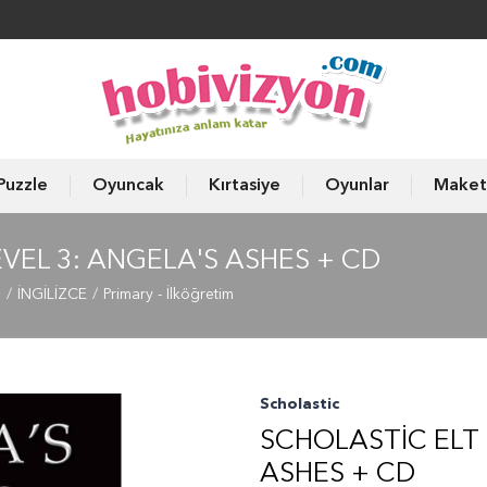
Puzzle
Oyuncak
Kırtasiye
Oyunlar
Maket
VEL 3: ANGELA'S ASHES + CD
ı
İNGİLİZCE
Primary - İlköğretim
Scholastic
SCHOLASTIC ELT 
ASHES + CD