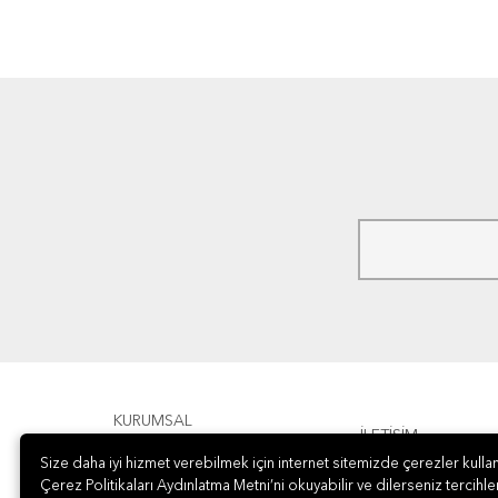
KURUMSAL
İLETİŞİM
Size daha iyi hizmet verebilmek için internet sitemizde çerezler kullan
ÖDEME
Çerez Politikaları Aydınlatma Metni’ni okuyabilir ve dilerseniz tercihler