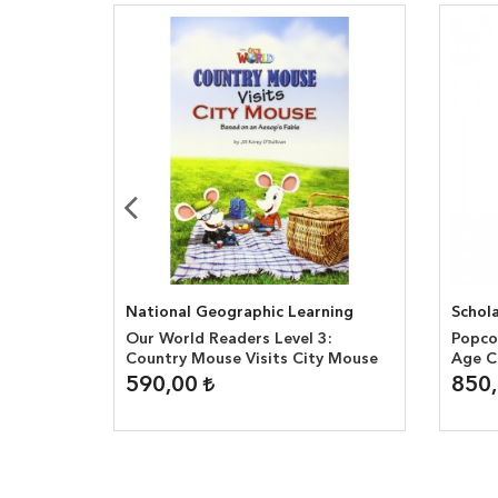
National Geographic Learning
Schola
 3: Ice
Our World Readers Level 3:
Popcor
rs
Country Mouse Visits City Mouse
Age C
590,00
850