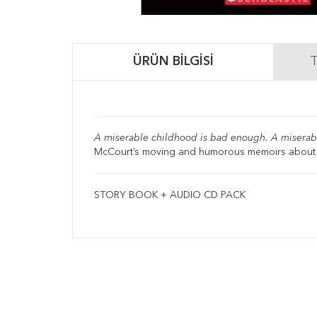
ÜRÜN BILGISI
T
A miserable childhood is bad enough. A miserable 
McCourt’s moving and humorous memoirs about g
STORY BOOK + AUDIO CD PACK