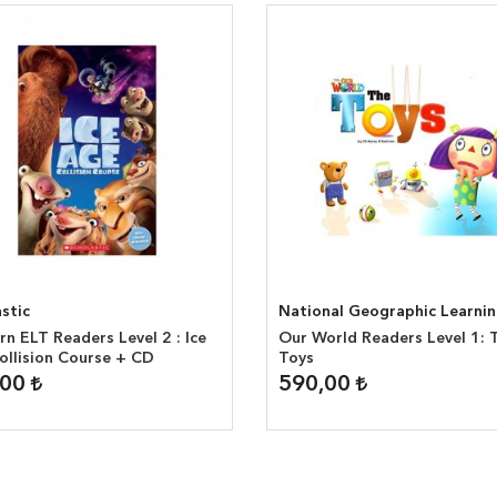
stic
National Geographic Learni
n ELT Readers Level 2 : Ice
Our World Readers Level 1: 
ollision Course + CD
Toys
,00
590,00