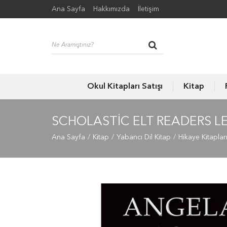
Ana Sayfa
Hakkımızda
İletişim
Okul Kitapları Satışı
Kitap
SCHOLASTIC ELT READERS LE
Ana Sayfa
Kitap
Yabancı Dil Kitap
Hikaye Kitaplar