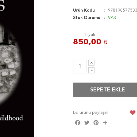
Ürün Kodu
97819057753
Stok Durumu
VAR
Fiyatı
850,00
SEPETE EKLE
Bu ürünü paylaşın :
Facebook
Twitter
Pinterest
Share