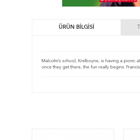
ÜRÜN BILGISI
T
Malcolm’s school, Krelboyne, is having a picnic a
once they get there, the fun really begins. Franci