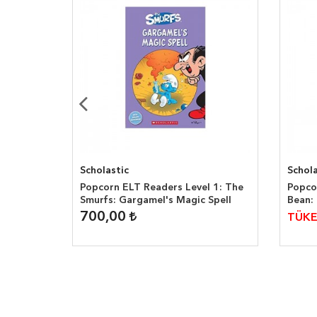
Scholastic
Schola
el 3:
Popcorn ELT Readers Level 1: The
Popco
Smurfs: Gargamel's Magic Spell
Bean:
700,00
TÜKE