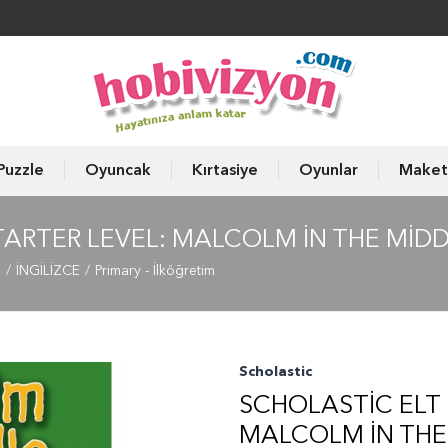
Puzzle
Oyuncak
Kırtasiye
Oyunlar
Maket
ARTER LEVEL: MALCOLM IN THE MIDD
ı
İNGİLİZCE
Primary - İlköğretim
Scholastic
SCHOLASTIC ELT 
MALCOLM IN THE