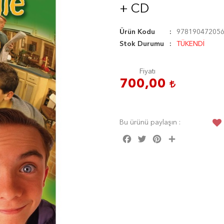
+ CD
Ürün Kodu
97819047205
Stok Durumu
TÜKENDİ
Fiyatı
700,00
Bu ürünü paylaşın :
Facebook
Twitter
Pinterest
Share