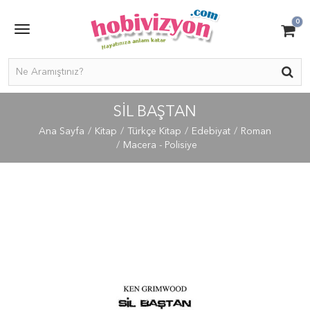
0
SIL BAŞTAN
Ana Sayfa
Kitap
Türkçe Kitap
Edebiyat
Roman
Macera - Polisiye