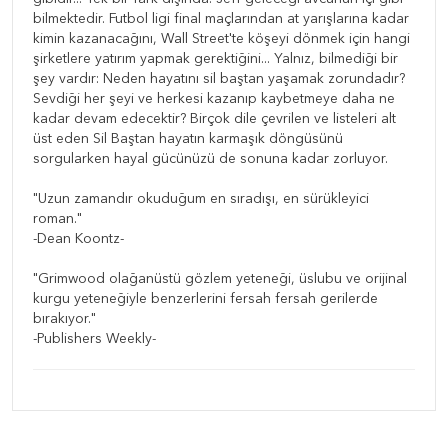
bilmektedir. Futbol ligi final maçlarından at yarışlarına kadar
kimin kazanacağını, Wall Street'te köşeyi dönmek için hangi
şirketlere yatırım yapmak gerektiğini... Yalnız, bilmediği bir
şey vardır: Neden hayatını sil baştan yaşamak zorundadır?
Sevdiği her şeyi ve herkesi kazanıp kaybetmeye daha ne
kadar devam edecektir? Birçok dile çevrilen ve listeleri alt
üst eden Sil Baştan hayatın karmaşık döngüsünü
sorgularken hayal gücünüzü de sonuna kadar zorluyor.
"Uzun zamandır okuduğum en sıradışı, en sürükleyici
roman."
-Dean Koontz-
"Grimwood olağanüstü gözlem yeteneği, üslubu ve orijinal
kurgu yeteneğiyle benzerlerini fersah fersah gerilerde
bırakıyor."
-Publishers Weekly-