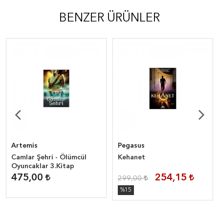
BENZER ÜRÜNLER
Artemis
Pegasus
Camlar Şehri - Ölümcül
Kehanet
Oyuncaklar 3.Kitap
475,00
254,15
299,00
%15