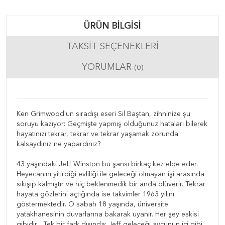
ÜRÜN BILGISI
TAKSIT SEÇENEKLERI
YORUMLAR
(0)
Ken Grimwood'un sıradışı eseri Sil Baştan, zihninize şu
soruyu kazıyor: Geçmişte yapmış olduğunuz hataları bilerek
hayatınızı tekrar, tekrar ve tekrar yaşamak zorunda
kalsaydınız ne yapardınız?
43 yaşındaki Jeff Winston bu şansı birkaç kez elde eder.
Heyecanını yitirdiği evliliği ile geleceği olmayan işi arasında
sıkışıp kalmıştır ve hiç beklenmedik bir anda ölüverir. Tekrar
hayata gözlerini açtığında ise takvimler 1963 yılını
göstermektedir. O sabah 18 yaşında, üniversite
yatakhanesinin duvarlarına bakarak uyanır. Her şey eskisi
gibidir... Tek bir fark dışında: Jeff geleceği avcunun içi gibi