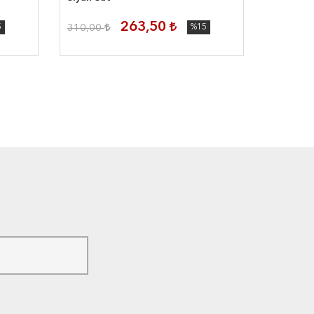
TÜKEN
263,50
5
310,00
%15