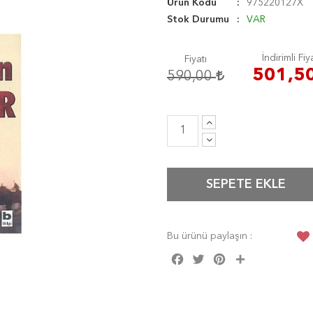
Ürün Kodu
975220127X
Stok Durumu
VAR
İndirimli Fiy
Fiyatı
501,5
590,00
SEPETE EKLE
Bu ürünü paylaşın :
Facebook
Twitter
Pinterest
Share