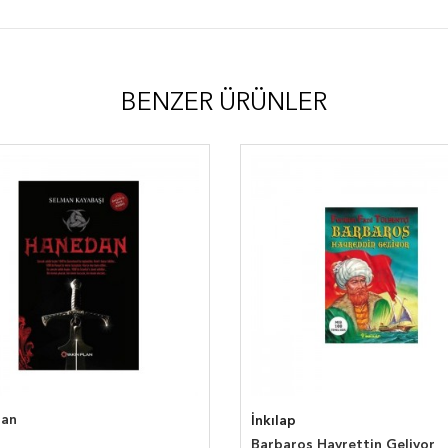
BENZER ÜRÜNLER
dan
İnkılap
Barbaros Hayrettin Geliyor