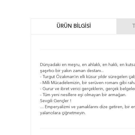
ÜRÜN BILGISI
T
Dünyadaki en meşru, en ahlaklı, en haklı, en kutsal
şaşırtıcı bir yakın zaman destanı...
- Turgut Özakman'ın elli küsur yıldır süregelen ça
- Milli Mücadelemizin, bir serüven romanı gibi ra
- Gurur ve ibret verici gerçeklerin, gerçek belgele
- Tüm yeni nesillere eşi olmayan bir armağan.
Sevgili Gençler !
.... Emperyalizmi ve yamaklarını dize getiren, bir
yalancılara çiğnetmeyin.