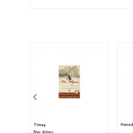
Hane
Timaş
Nar Ağacı