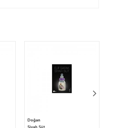
Şair Fati
Doğan
Siyah Süt