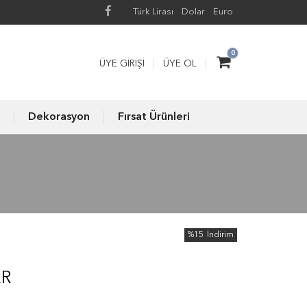
Türk Lirası
Dolar
Euro
0
ÜYE GIRIŞI
ÜYE OL
Dekorasyon
Fırsat Ürünleri
%15
İndirim
ER