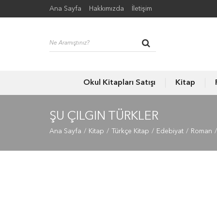
Ana Sayfa
Hakkımızda
İletişim
Okul Kitapları Satışı
Kitap
ŞU ÇILGIN TÜRKLER
Ana Sayfa
Kitap
Türkçe Kitap
Edebiyat
Roman