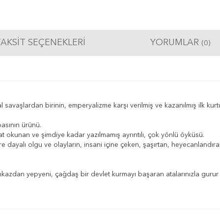
AKSIT SEÇENEKLERI
YORUMLAR
(0)
 savaşlardan birinin, emperyalizme karşı verilmiş ve kazanılmış ilk kurtul
basının ürünü.
hat okunan ve şimdiye kadar yazılmamış ayrıntılı, çok yönlü öyküsü.
re dayalı olgu ve olayların, insani içine çeken, şaşırtan, heyecanlandır
 enkazdan yepyeni, çağdaş bir devlet kurmayı başaran atalarınızla gurur