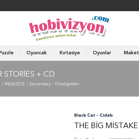
Puzzle
Oyuncak
Kırtasiye
Oyunlar
Maket
 STORIES + CD
ı
İNGİLİZCE
Secondary - Ortaöğretim
Black Cat - Cideb
THE BIG MISTAKE