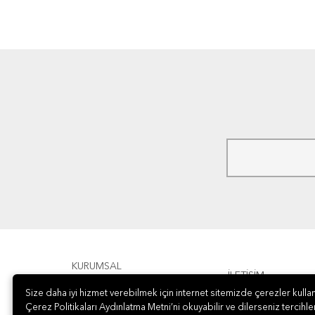
KURUMSAL
İLETİŞİM
Size daha iyi hizmet verebilmek için internet sitemizde çerezler kullan
ÖDEME
Çerez Politikaları Aydınlatma Metni’ni okuyabilir ve dilerseniz tercihler