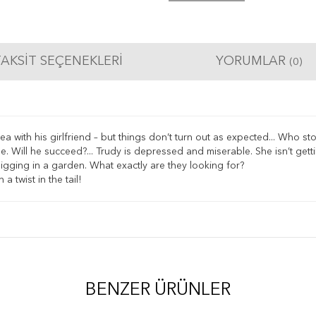
AKSIT SEÇENEKLERI
YORUMLAR
(0)
ea with his girlfriend – but things don’t turn out as expected... Who 
 Will he succeed?... Trudy is depressed and miserable. She isn’t getti
igging in a garden. What exactly are they looking for?
 a twist in the tail!
BENZER ÜRÜNLER