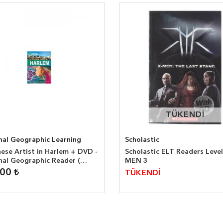
TÜKENDİ
TÜKENDİ
nal Geographic Learning
Scholastic
ese Artist in Harlem + DVD -
Scholastic ELT Readers Level
nal Geographic Reader (
MEN 3
headwords )
,00
TÜKENDİ