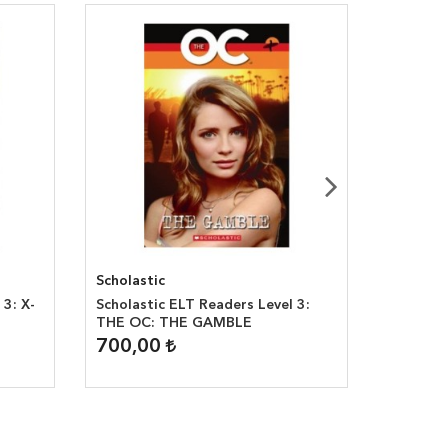
Scholastic
National
 3: X-
Scholastic ELT Readers Level 3:
Our Worl
THE OC: THE GAMBLE
Hurum’s
700,00
590,0