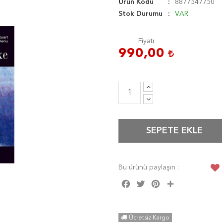
Ürün Kodu
8877547750
Stok Durumu
VAR
Fiyatı
990,00
SEPETE EKLE
Bu ürünü paylaşın :
Facebook
Twitter
Pinterest
Share
Ücretsiz Kargo