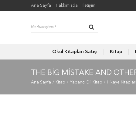
Ana Sayfa
Hakkımızda
İletişim
Okul Kitapları Satışı
Kitap
THE BIG MISTAKE AND OTHER
Ana Sayfa
Kitap
Yabancı Dil Kitap
Hikaye Kitaplar