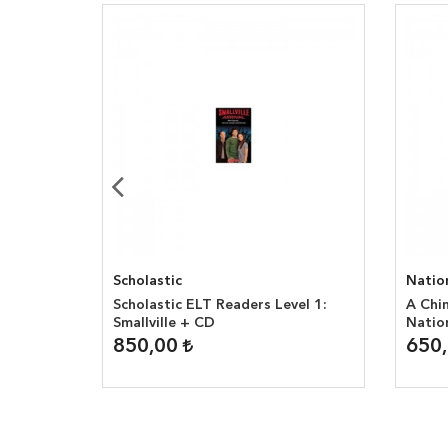
Scholastic
Natio
CD
Scholastic ELT Readers Level 1:
A Chin
Smallville + CD
Natio
2200 
850,00
650