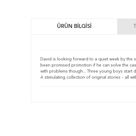
ÜRÜN BILGISI
T
David is looking forward to a quiet week by the s
been promised promotion if he can solve the case.
with problems though... Three young boys start d
A stimulating collection of original stories – all with