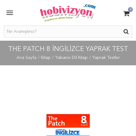
0
THE PATCH 8 İNGİLİZCE YAPRAK TEST
Ana Sayfa
Kitap
Yabancı Dil Kitap
Yaprak Testler