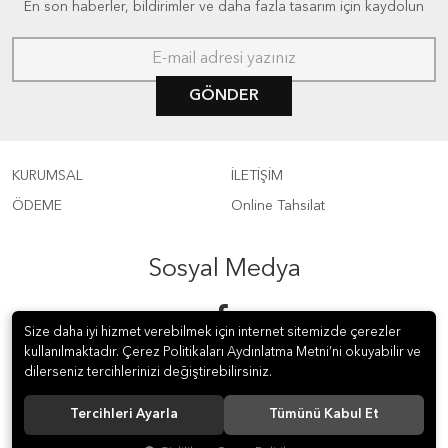
En son haberler, bildirimler ve daha fazla tasarım için kaydolun
GÖNDER
KURUMSAL
İLETİŞİM
ÖDEME
Online Tahsilat
Sosyal Medya
Size daha iyi hizmet verebilmek için internet sitemizde çerezler
kullanılmaktadır. Çerez Politikaları Aydınlatma Metni’ni okuyabilir ve
dilerseniz tercihlerinizi değiştirebilirsiniz.
Tercihleri Ayarla
Tümünü Kabul Et
© 2019 ÇAĞDAŞ ELT KİTABEVİ LTD.ŞTİ. Tüm hakları saklıdır.